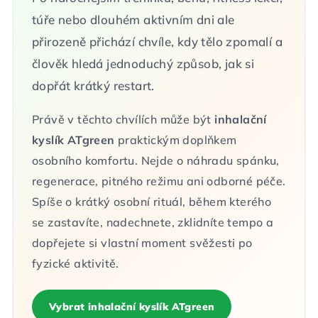
túře nebo dlouhém aktivním dni ale
přirozeně přichází chvíle, kdy tělo zpomalí a
člověk hledá jednoduchý způsob, jak si
dopřát krátký restart.
Právě v těchto chvílích může být
inhalační
kyslík ATgreen
praktickým doplňkem
osobního komfortu. Nejde o náhradu spánku,
regenerace, pitného režimu ani odborné péče.
Spíše o krátký osobní rituál, během kterého
se zastavíte, nadechnete, zklidníte tempo a
dopřejete si vlastní moment svěžesti po
fyzické aktivitě.
Vybrat inhalační kyslík ATgreen