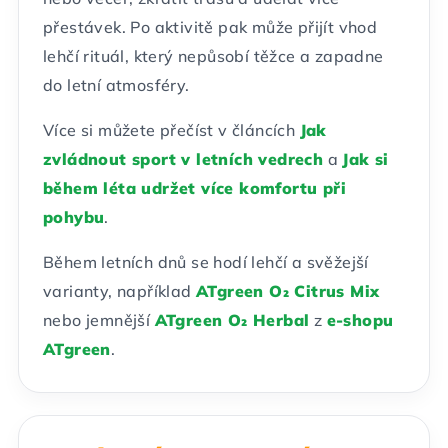
přestávek. Po aktivitě pak může přijít vhod
lehčí rituál, který nepůsobí těžce a zapadne
do letní atmosféry.
Více si můžete přečíst v článcích
Jak
zvládnout sport v letních vedrech
a
Jak si
během léta udržet více komfortu při
pohybu
.
Během letních dnů se hodí lehčí a svěžejší
varianty, například
ATgreen O₂ Citrus Mix
nebo jemnější
ATgreen O₂ Herbal
z
e-shopu
ATgreen
.