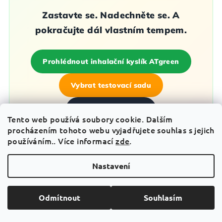
Zastavte se. Nadechněte se. A
pokračujte dál vlastním tempem.
Prohlédnout inhalační kyslík ATgreen
Vybrat testovací sadu
Startovací balíček
Tento web používá soubory cookie. Dalším
procházením tohoto webu vyjadřujete souhlas s jejich
používáním.. Více informací
zde
.
Nastavení
Důležité upozornění: Inhalační kyslík ATgreen je určený
pro běžné použití a osobní komfort. Nejedná se o
zdravotnický prostředek ani náhradu léčby, regenerace,
Odmítnout
Souhlasím
spánku, pitného režimu nebo odborné péče. V případě
zdravotních obtíží se vždy poraďte s lékařem.