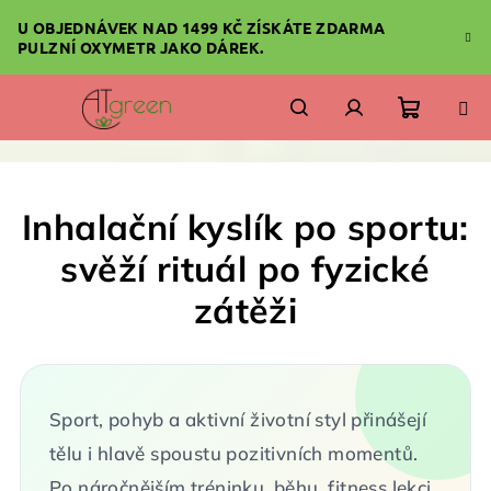
Přejít
U OBJEDNÁVEK NAD 1499 KČ ZÍSKÁTE ZDARMA
na
PULZNÍ OXYMETR JAKO DÁREK.
obsah
Nákupn
Hledat
Přihlášení
košík
Inhalační kyslík po sportu:
svěží rituál po fyzické
zátěži
Sport, pohyb a aktivní životní styl přinášejí
tělu i hlavě spoustu pozitivních momentů.
Po náročnějším tréninku, běhu, fitness lekci,