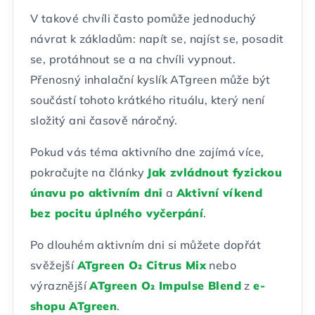
V takové chvíli často pomůže jednoduchý
návrat k základům: napít se, najíst se, posadit
se, protáhnout se a na chvíli vypnout.
Přenosný inhalační kyslík ATgreen může být
součástí tohoto krátkého rituálu, který není
složitý ani časově náročný.
Pokud vás téma aktivního dne zajímá více,
pokračujte na články
Jak zvládnout fyzickou
únavu po aktivním dni
a
Aktivní víkend
bez pocitu úplného vyčerpání
.
Po dlouhém aktivním dni si můžete dopřát
svěžejší
ATgreen O₂ Citrus Mix
nebo
výraznější
ATgreen O₂ Impulse Blend
z
e-
shopu ATgreen
.