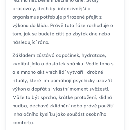
režimu než během běžného dne. Svaly
pracovaly, dech byl intenzivnější a
organismus potřebuje přirozeně přejít z
výkonu do klidu. Právě tato fáze rozhoduje o
tom, jak se budete cítit po zbytek dne nebo
následující ráno.
Základem zůstává odpočinek, hydratace,
kvalitní jídlo a dostatek spánku. Vedle toho si
ale mnoho aktivních lidí vytváří i drobné
rituály, které jim pomáhají psychicky uzavřít
výkon a dopřát si vlastní moment svěžesti.
Může to být sprcha, krátké protažení, klidná
hudba, dechové zklidnění nebo právě použití
inhalačního kyslíku jako součást osobního
komfortu.