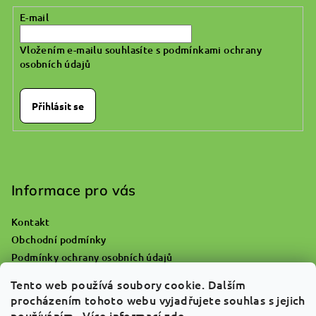
E-mail
Vložením e-mailu souhlasíte s
podmínkami ochrany
osobních údajů
Přihlásit se
Informace pro vás
Kontakt
Obchodní podmínky
Podmínky ochrany osobních údajů
Kam s prázdnou lahví od kyslíku?
Tento web používá soubory cookie. Dalším
Reklamace a vrácení zboží
procházením tohoto webu vyjadřujete souhlas s jejich
O nás
používáním.. Více informací
zde
.