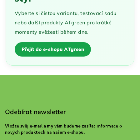
Vyberte si čistou variantu, testovací sadu
nebo další produkty ATgreen pro krátké
momenty svěžesti během dne.
Přejít do e-shopu ATgreen
Z
á
p
Odebírat newsletter
a
Vložte svůj e-mail a my vám budeme zasílat informace o
t
nových produktech na našem e-shopu.
í