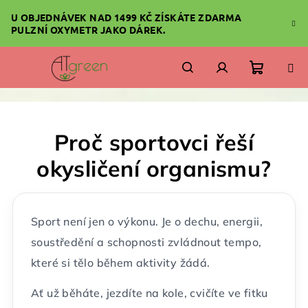
Přejít
U OBJEDNÁVEK NAD 1499 KČ ZÍSKÁTE ZDARMA
na
PULZNÍ OXYMETR JAKO DÁREK.
obsah
Nákupn
Hledat
Přihlášení
košík
Proč sportovci řeší
okysličení organismu?
Sport není jen o výkonu. Je o dechu, energii,
soustředění a schopnosti zvládnout tempo,
které si tělo během aktivity žádá.
Ať už běháte, jezdíte na kole, cvičíte ve fitku