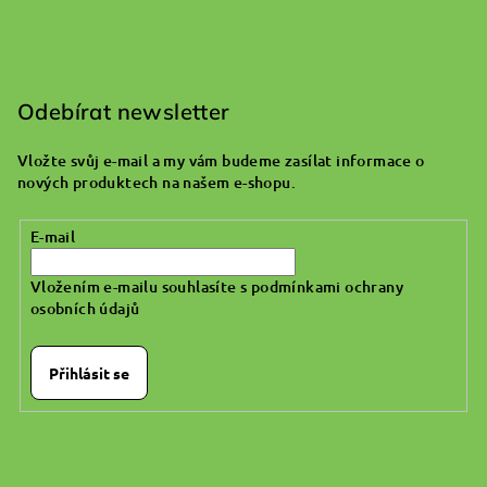
Z
á
p
Odebírat newsletter
a
Vložte svůj e-mail a my vám budeme zasílat informace o
t
nových produktech na našem e-shopu.
í
E-mail
Vložením e-mailu souhlasíte s
podmínkami ochrany
osobních údajů
Přihlásit se