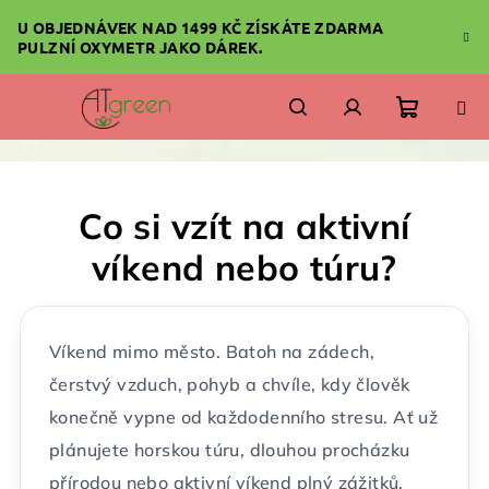
Přejít
U OBJEDNÁVEK NAD 1499 KČ ZÍSKÁTE ZDARMA
na
PULZNÍ OXYMETR JAKO DÁREK.
obsah
Nákupn
Hledat
Přihlášení
košík
Co si vzít na aktivní
víkend nebo túru?
Víkend mimo město. Batoh na zádech,
čerstvý vzduch, pohyb a chvíle, kdy člověk
konečně vypne od každodenního stresu. Ať už
plánujete horskou túru, dlouhou procházku
přírodou nebo aktivní víkend plný zážitků,