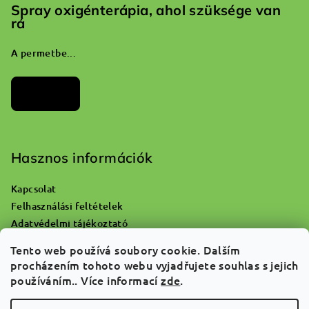
Spray oxigénterápia, ahol szüksége van
rá
A permetbe...
Archívum
Hasznos információk
Kapcsolat
Felhasználási feltételek
Adatvédelmi tájékoztató
Hol lehet kidobni az üres oxigénpalackot?
Tento web používá soubory cookie. Dalším
Reklamáció és áruvisszaküldés
procházením tohoto webu vyjadřujete souhlas s jejich
Rólunk
používáním.. Více informací
zde
.
GYIK