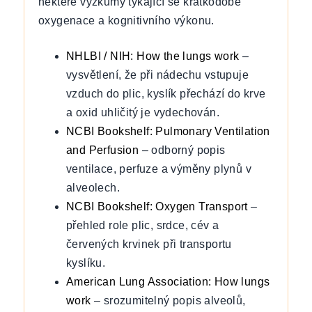
některé výzkumy týkající se krátkodobé
oxygenace a kognitivního výkonu.
NHLBI / NIH: How the lungs work
–
vysvětlení, že při nádechu vstupuje
vzduch do plic, kyslík přechází do krve
a oxid uhličitý je vydechován.
NCBI Bookshelf: Pulmonary Ventilation
and Perfusion
– odborný popis
ventilace, perfuze a výměny plynů v
alveolech.
NCBI Bookshelf: Oxygen Transport
–
přehled role plic, srdce, cév a
červených krvinek při transportu
kyslíku.
American Lung Association: How lungs
work
– srozumitelný popis alveolů,