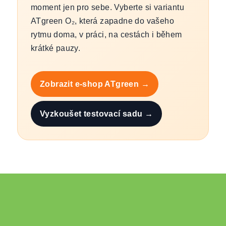
moment jen pro sebe. Vyberte si variantu
ATgreen O₂, která zapadne do vašeho
rytmu doma, v práci, na cestách i během
krátké pauzy.
Zobrazit e-shop ATgreen →
Vyzkoušet testovací sadu →
L
á