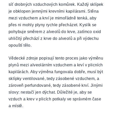
síť drobných vzduchových komůrek. Každý sklípek
je obklopen jemnými krevními kapilárami. Stěna
mezi vzduchem a krví je mimořádně tenká, aby
přes ni mohly plyny rychle přecházet. Kyslík se
pohybuje směrem z alveolů do krve, zatímco oxid
uhličitý přechází z krve do alveolů a při výdechu
opouští tělo.
Vědecké zdroje popisují tento proces jako výměnu
plynů mezi alveolárním vzduchem a krví v plicních
kapilárách. Aby výměna fungovala dobře, musí být
sklípky ventilované, tedy zásobené vzduchem, a
zároveň perfundované, tedy zásobené krví. Jinými
slovy: nestačí jen dýchat. Důležité je, aby se
vzduch a krev v plicích potkaly ve správném čase
a místě.