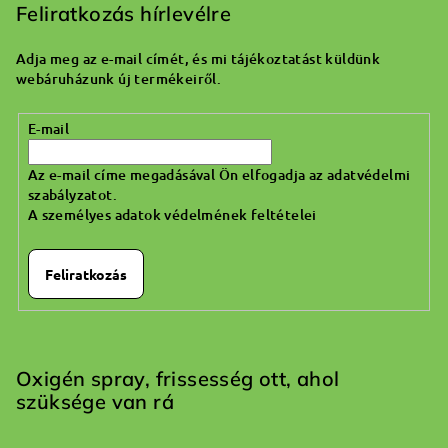
b
Feliratkozás hírlevélre
l
Adja meg az e-mail címét, és mi tájékoztatást küldünk
é
webáruházunk új termékeiről.
c
E-mail
Az e-mail címe megadásával Ön elfogadja az adatvédelmi
szabályzatot.
A személyes adatok védelmének feltételei
Feliratkozás
Oxigén spray, frissesség ott, ahol
szüksége van rá