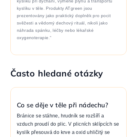
kyslíku při dýchání, výměně plynů a transportu
kyslíku v těle. Produkty ATgreen jsou
prezentovány jako praktický doplněk pro pocit
svěžesti a vědomý dechový rituál, nikoli jako
náhrada spánku, léčby nebo lékařské
oxygenoterapie.“
Často hledané otázky
Co se děje v těle při nádechu?
Bránice se stáhne, hrudník se rozšíří a
vzduch proudí do plic. V plicních sklípcích se
kyslík přesouvá do krve a oxid uhličitý se