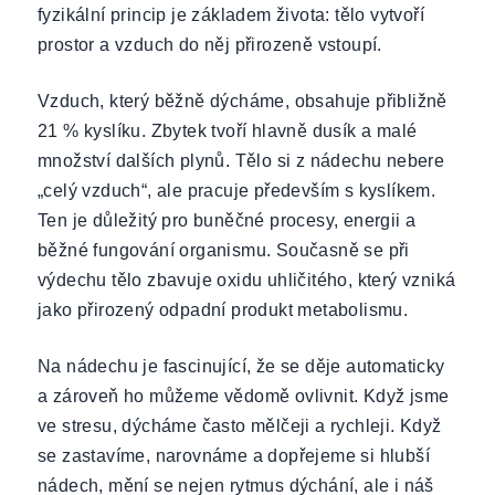
fyzikální princip je základem života: tělo vytvoří
prostor a vzduch do něj přirozeně vstoupí.
Vzduch, který běžně dýcháme, obsahuje přibližně
21 % kyslíku. Zbytek tvoří hlavně dusík a malé
množství dalších plynů. Tělo si z nádechu nebere
„celý vzduch“, ale pracuje především s kyslíkem.
Ten je důležitý pro buněčné procesy, energii a
běžné fungování organismu. Současně se při
výdechu tělo zbavuje oxidu uhličitého, který vzniká
jako přirozený odpadní produkt metabolismu.
Na nádechu je fascinující, že se děje automaticky
a zároveň ho můžeme vědomě ovlivnit. Když jsme
ve stresu, dýcháme často mělčeji a rychleji. Když
se zastavíme, narovnáme a dopřejeme si hlubší
nádech, mění se nejen rytmus dýchání, ale i náš