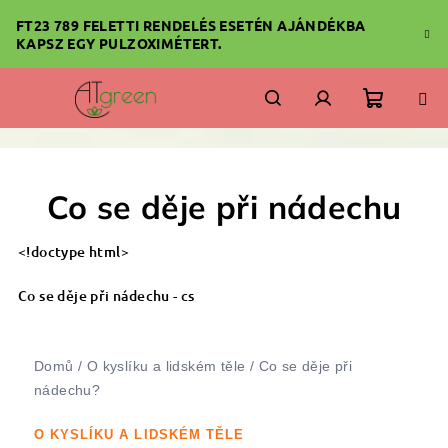
Ugrás
FT23 789 FELETTI RENDELÉS ESETÉN AJÁNDÉKBA
a
KAPSZ EGY PULZOXIMÉTERT.
fő
tartalomhoz
Kosár
Keresés
Bejelentkezés
Co se děje při nádechu
<!doctype html>
Co se děje při nádechu - cs
Domů / O kyslíku a lidském těle / Co se děje při
nádechu?
O KYSLÍKU A LIDSKÉM TĚLE