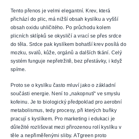
Tento přenos je velmi elegantní. Krev, která
přichází do plic, má nižší obsah kyslíku a vyšší
obsah oxidu uhličitého. Po průchodu kolem
plicních sklípků se okysličí a vrací se přes srdce
do těla. Srdce pak kyslíkem bohatší krev posílá do
mozku, svalů, kůže, orgánů a dalších tkání. Celý
systém funguje nepřetržitě, bez přestávky, i když
spíme.
Proto se o kyslíku často mluví jako o základní
součásti energie. Není to „nakopnutí“ ve smyslu
kofeinu. Je to biologický předpoklad pro aerobní
metabolismus, tedy procesy, při kterých buňky
pracují s kyslíkem. Pro marketing i edukaci je
důležité rozlišovat mezi přirozenou rolí kyslíku v
těle a nepřiměřenými sliby. ATgreen proto