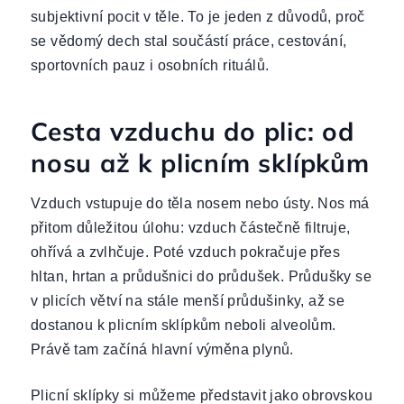
subjektivní pocit v těle. To je jeden z důvodů, proč
se vědomý dech stal součástí práce, cestování,
sportovních pauz i osobních rituálů.
Cesta vzduchu do plic: od
nosu až k plicním sklípkům
Vzduch vstupuje do těla nosem nebo ústy. Nos má
přitom důležitou úlohu: vzduch částečně filtruje,
ohřívá a zvlhčuje. Poté vzduch pokračuje přes
hltan, hrtan a průdušnici do průdušek. Průdušky se
v plicích větví na stále menší průdušinky, až se
dostanou k plicním sklípkům neboli alveolům.
Právě tam začíná hlavní výměna plynů.
Plicní sklípky si můžeme představit jako obrovskou