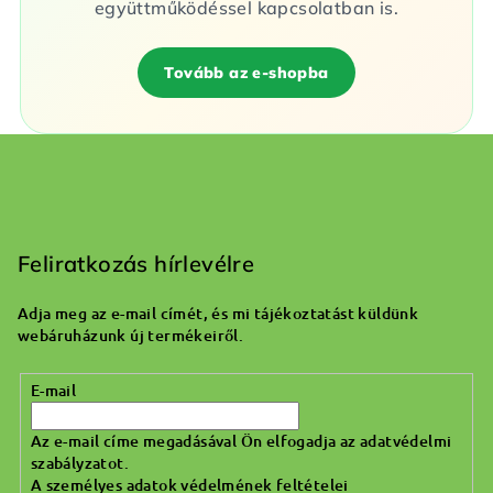
együttműködéssel kapcsolatban is.
Tovább az e-shopba
L
á
b
Feliratkozás hírlevélre
l
Adja meg az e-mail címét, és mi tájékoztatást küldünk
é
webáruházunk új termékeiről.
c
E-mail
Az e-mail címe megadásával Ön elfogadja az adatvédelmi
szabályzatot.
A személyes adatok védelmének feltételei