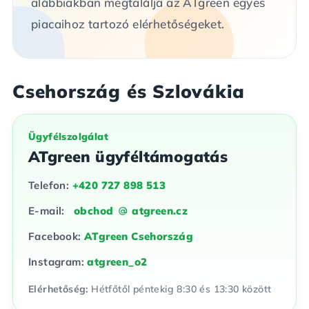
alábbiakban megtalálja az ATgreen egyes
piacaihoz tartozó elérhetőségeket.
Csehország és Szlovákia
Ügyfélszolgálat
ATgreen ügyféltámogatás
Telefon:
+420 727 898 513
E-mail:
obchod
atgreen.cz
Facebook:
ATgreen Csehország
Instagram:
atgreen_o2
Elérhetőség:
Hétfőtől péntekig 8:30 és 13:30 között