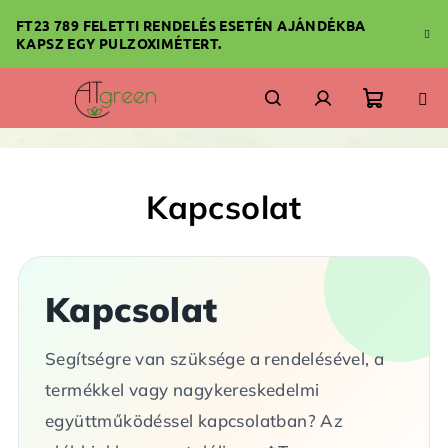
Ugrás
FT23 789 FELETTI RENDELÉS ESETÉN AJÁNDÉKBA
a
KAPSZ EGY PULZOXIMÉTERT.
fő
tartalomhoz
Kosár
Keresés
Bejelentkezés
Kapcsolat
Kapcsolat
Segítségre van szüksége a rendelésével, a
termékkel vagy nagykereskedelmi
együttműködéssel kapcsolatban? Az