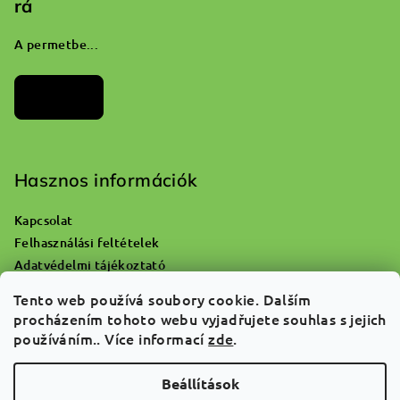
rá
A permetbe...
Archívum
Hasznos információk
Kapcsolat
Felhasználási feltételek
Adatvédelmi tájékoztató
Hol lehet kidobni az üres oxigénpalackot?
Tento web používá soubory cookie. Dalším
Reklamáció és áruvisszaküldés
procházením tohoto webu vyjadřujete souhlas s jejich
Rólunk
používáním.. Více informací
zde
.
GYIK
Beállítások