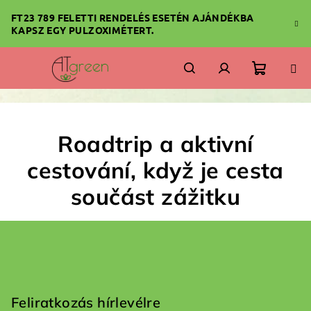
Ugrás
FT23 789 FELETTI RENDELÉS ESETÉN AJÁNDÉKBA
a
KAPSZ EGY PULZOXIMÉTERT.
fő
tartalomhoz
Kosár
Keresés
Bejelentkezés
Roadtrip a aktivní
cestování, když je cesta
součást zážitku
L
á
b
Feliratkozás hírlevélre