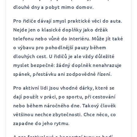
dlouhé dny a pobyt mimo domov.
Pro řidiče dávají smysl praktické věci do auta.
Nejde jen o klasické doplňky jako držák
telefonu nebo vůně do interiéru. Může jít také
o výbavu pro pohodlnější pauzy během
dlouhých cest. U řidičů je ale vždy důležité
myslet bezpečně: žádný doplněk nenahrazuje
spánek, přestávku ani zodpovědné řízení.
Pro aktivní lidi jsou vhodné dárky, které se
dají použít v práci, po sportu, při cestování
nebo během náročného dne. Takový člověk
většinou nechce zbytečnosti. Chce něco, co
zapadne do jeho rytmu.
A pro festivalové a koncertní typy se hodí