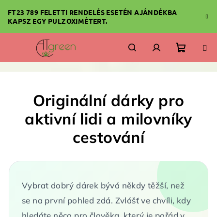
Ugrás
FT23 789 FELETTI RENDELÉS ESETÉN AJÁNDÉKBA
a
KAPSZ EGY PULZOXIMÉTERT.
fő
tartalomhoz
Kosár
Keresés
Bejelentkezés
Originální dárky pro
aktivní lidi a milovníky
cestování
Vybrat dobrý dárek bývá někdy těžší, než
se na první pohled zdá. Zvlášť ve chvíli, kdy
hledáte něco pro člověka, který je pořád v