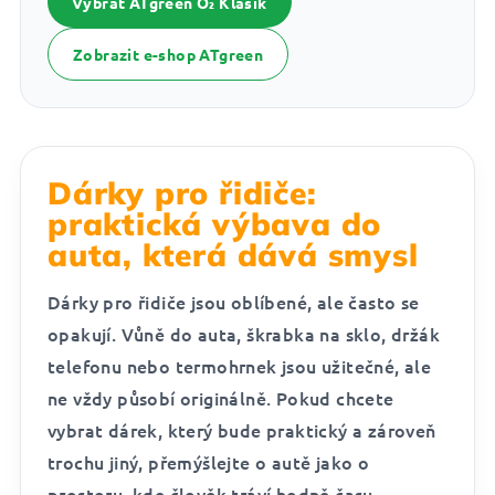
Vybrat ATgreen O₂ Klasik
Zobrazit e-shop ATgreen
Dárky pro řidiče:
praktická výbava do
auta, která dává smysl
Dárky pro řidiče jsou oblíbené, ale často se
opakují. Vůně do auta, škrabka na sklo, držák
telefonu nebo termohrnek jsou užitečné, ale
ne vždy působí originálně. Pokud chcete
vybrat dárek, který bude praktický a zároveň
trochu jiný, přemýšlejte o autě jako o
prostoru, kde člověk tráví hodně času.