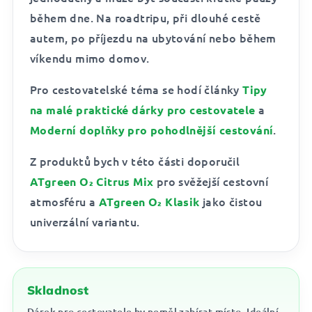
během dne. Na roadtripu, při dlouhé cestě
autem, po příjezdu na ubytování nebo během
víkendu mimo domov.
Pro cestovatelské téma se hodí články
Tipy
a
na malé praktické dárky pro cestovatele
.
Moderní doplňky pro pohodlnější cestování
Z produktů bych v této části doporučil
pro svěžejší cestovní
ATgreen O₂ Citrus Mix
atmosféru a
jako čistou
ATgreen O₂ Klasik
univerzální variantu.
Skladnost
Dárek pro cestovatele by neměl zabírat místo. Ideální