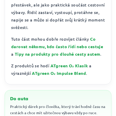
přestávek, ale jako praktická součást cestovní
výbavy. Řidič zastaví, vystoupí, protáhne se,
napije se a může si dopřát svůj krátký moment
svěžesti.
Tuto část mohou dobře rozvíjet články
Co
darovat někomu, kdo často řídí nebo cestuje
a
.
Tipy na produkty pro dlouhé cesty autem
Z produktů se hodí
a
ATgreen O₂ Klasik
výraznější
.
ATgreen O₂ Impulse Blend
Do auta
Praktický dárek pro člověka, který tráví hodně času na
cestách a chce mít užitečnou výbavu vždy po ruce.