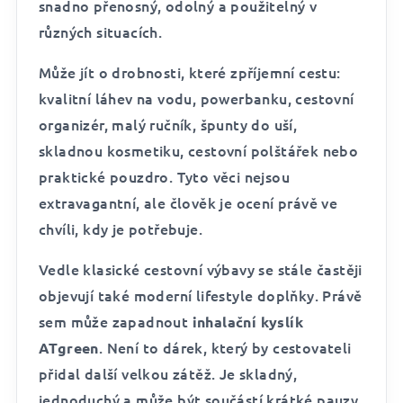
snadno přenosný, odolný a použitelný v
různých situacích.
Může jít o drobnosti, které zpříjemní cestu:
kvalitní láhev na vodu, powerbanku, cestovní
organizér, malý ručník, špunty do uší,
skladnou kosmetiku, cestovní polštářek nebo
praktické pouzdro. Tyto věci nejsou
extravagantní, ale člověk je ocení právě ve
chvíli, kdy je potřebuje.
Vedle klasické cestovní výbavy se stále častěji
objevují také moderní lifestyle doplňky. Právě
sem může zapadnout
inhalační kyslík
. Není to dárek, který by cestovateli
ATgreen
přidal další velkou zátěž. Je skladný,
jednoduchý a může být součástí krátké pauzy