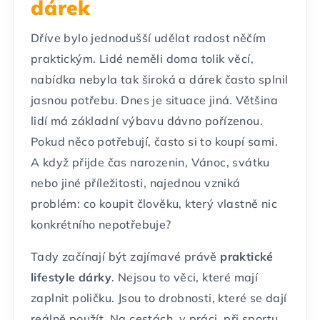
dárek
Dříve bylo jednodušší udělat radost něčím
praktickým. Lidé neměli doma tolik věcí,
nabídka nebyla tak široká a dárek často splnil
jasnou potřebu. Dnes je situace jiná. Většina
lidí má základní výbavu dávno pořízenou.
Pokud něco potřebují, často si to koupí sami.
A když přijde čas narozenin, Vánoc, svátku
nebo jiné příležitosti, najednou vzniká
problém: co koupit člověku, který vlastně nic
konkrétního nepotřebuje?
Tady začínají být zajímavé právě
praktické
lifestyle dárky
. Nejsou to věci, které mají
zaplnit poličku. Jsou to drobnosti, které se dají
reálně použít. Na cestách, v práci, při sportu,