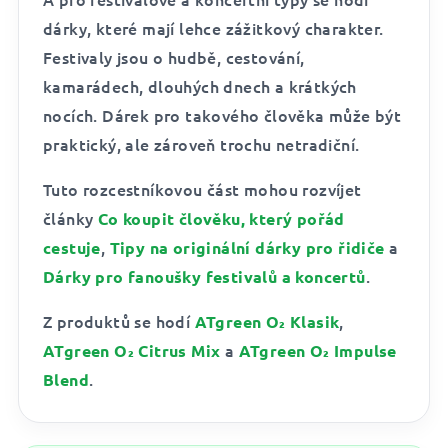
dárky, které mají lehce zážitkový charakter.
Festivaly jsou o hudbě, cestování,
kamarádech, dlouhých dnech a krátkých
nocích. Dárek pro takového člověka může být
praktický, ale zároveň trochu netradiční.
Tuto rozcestníkovou část mohou rozvíjet
články
Co koupit člověku, který pořád
,
a
cestuje
Tipy na originální dárky pro řidiče
.
Dárky pro fanoušky festivalů a koncertů
Z produktů se hodí
,
ATgreen O₂ Klasik
a
ATgreen O₂ Citrus Mix
ATgreen O₂ Impulse
.
Blend