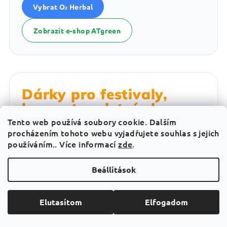
Vybrat O₂ Herbal
Zobrazit e-shop ATgreen
Dárky pro festivaly,
koncerty a letní akce
Tento web používá soubory cookie. Dalším
Festivaly a koncerty mají vlastní atmosféru.
procházením tohoto webu vyjadřujete souhlas s jejich
používáním.. Více informací
zde
.
Hudba, kamarádi, cestování, dlouhé dny,
noční návraty, stanování, fronty, slunce,
Beállítások
prach, tanec a spousta zážitků. Dárek pro
člověka, který miluje festivaly, by měl být
Elutasítom
Elfogadom
praktický, lehký a ideálně použitelný přímo na
akci nebo během cesty.