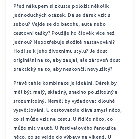
Před nákupem si zkuste položit několik
jednoduchých otázek. Dá se dárek vzít s
sebou? Vejde se do batohu, auta nebo
cestovní tašky? Použije ho člověk více než
jednou? Nepotřebuje složité nastavování?
Hodí se k jeho životnímu stylu? Je dost
originální na to, aby zaujal, ale zároveň dost
praktický na to, aby neskončil nevyužitý?
Právě tahle kombinace je ideální. Dárek by
měl být malý, skladný, snadno použitelný a
srozumitelný. Neměl by vyžadovat dlouhé
vysvětlování. U cestovatele dává smysl něco,
co si může vzít na cestu. U řidiče něco, co
může mít v autě. U festivalového fanouška
něco, co se vejde do výbavy na víkend. U