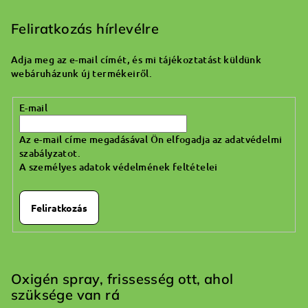
á
b
Feliratkozás hírlevélre
l
Adja meg az e-mail címét, és mi tájékoztatást küldünk
é
webáruházunk új termékeiről.
c
E-mail
Az e-mail címe megadásával Ön elfogadja az adatvédelmi
szabályzatot.
A személyes adatok védelmének feltételei
Feliratkozás
Oxigén spray, frissesség ott, ahol
szüksége van rá