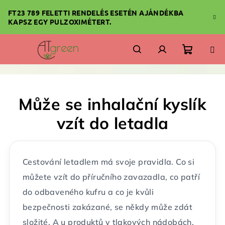
Ugrás
FT23 789 FELETTI RENDELÉS ESETÉN AJÁNDÉKBA
a
KAPSZ EGY PULZOXIMÉTERT.
fő
tartalomhoz
Kosár
Keresés
Bejelentkezés
Může se inhalační kyslík
vzít do letadla
Cestování letadlem má svoje pravidla. Co si
můžete vzít do příručního zavazadla, co patří
do odbaveného kufru a co je kvůli
bezpečnosti zakázané, se někdy může zdát
složité. A u produktů v tlakových nádobách,