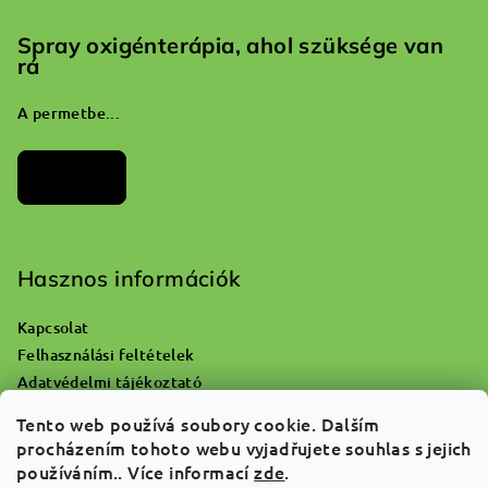
Spray oxigénterápia, ahol szüksége van
rá
A permetbe...
Archívum
Hasznos információk
Kapcsolat
Felhasználási feltételek
Adatvédelmi tájékoztató
Hol lehet kidobni az üres oxigénpalackot?
Tento web používá soubory cookie. Dalším
Reklamáció és áruvisszaküldés
procházením tohoto webu vyjadřujete souhlas s jejich
Rólunk
používáním.. Více informací
zde
.