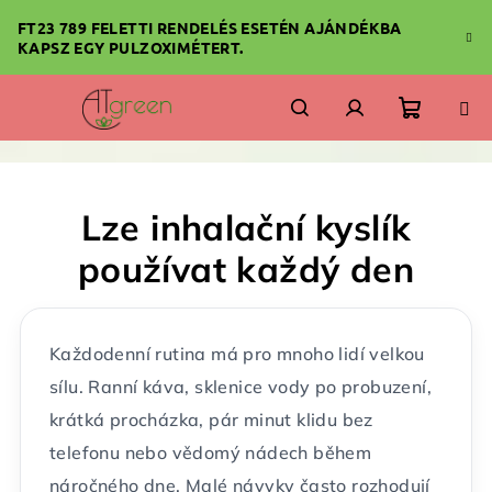
Ugrás
FT23 789 FELETTI RENDELÉS ESETÉN AJÁNDÉKBA
a
KAPSZ EGY PULZOXIMÉTERT.
fő
tartalomhoz
Kosár
Keresés
Bejelentkezés
Lze inhalační kyslík
používat každý den
Každodenní rutina má pro mnoho lidí velkou
sílu. Ranní káva, sklenice vody po probuzení,
krátká procházka, pár minut klidu bez
telefonu nebo vědomý nádech během
náročného dne. Malé návyky často rozhodují