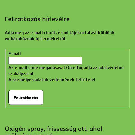
L
á
b
Feliratkozás hírlevélre
l
Adja meg az e-mail címét, és mi tájékoztatást küldünk
é
webáruházunk új termékeiről.
c
E-mail
Az e-mail címe megadásával Ön elfogadja az adatvédelmi
szabályzatot.
A személyes adatok védelmének feltételei
Feliratkozás
Oxigén spray, frissesség ott, ahol