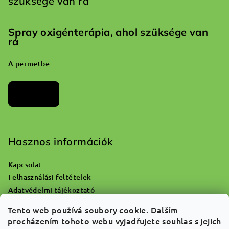
szüksége van rá
Spray oxigénterápia, ahol szüksége van
rá
A permetbe...
Archívum
Hasznos információk
Kapcsolat
Felhasználási feltételek
Adatvédelmi tájékoztató
Hol lehet kidobni az üres oxigénpalackot?
Tento web používá soubory cookie. Dalším
Reklamáció és áruvisszaküldés
procházením tohoto webu vyjadřujete souhlas s jejich
Rólunk