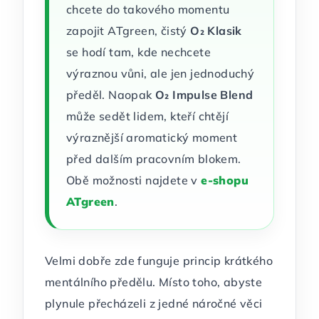
chcete do takového momentu
zapojit ATgreen, čistý
O₂ Klasik
se hodí tam, kde nechcete
výraznou vůni, ale jen jednoduchý
předěl. Naopak
O₂ Impulse Blend
může sedět lidem, kteří chtějí
výraznější aromatický moment
před dalším pracovním blokem.
Obě možnosti najdete v
e-shopu
ATgreen
.
Velmi dobře zde funguje princip krátkého
mentálního předělu. Místo toho, abyste
plynule přecházeli z jedné náročné věci