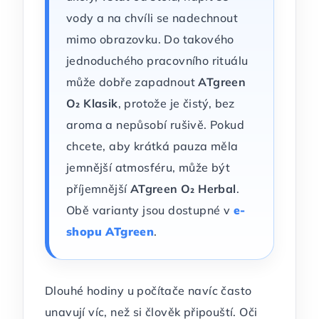
vody a na chvíli se nadechnout
mimo obrazovku. Do takového
jednoduchého pracovního rituálu
může dobře zapadnout
ATgreen
O₂ Klasik
, protože je čistý, bez
aroma a nepůsobí rušivě. Pokud
chcete, aby krátká pauza měla
jemnější atmosféru, může být
příjemnější
ATgreen O₂ Herbal
.
Obě varianty jsou dostupné v
e-
shopu ATgreen
.
Dlouhé hodiny u počítače navíc často
unavují víc, než si člověk připouští. Oči