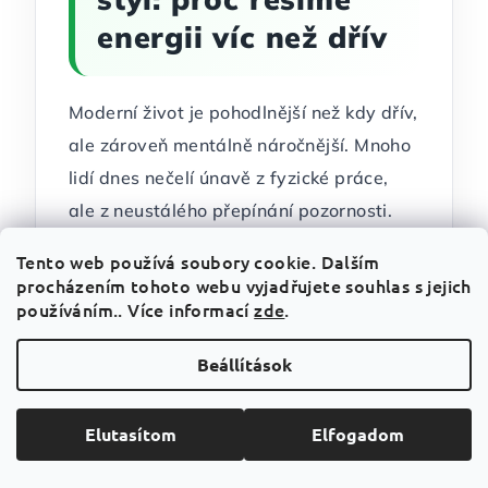
energii víc než dřív
Moderní život je pohodlnější než kdy dřív,
ale zároveň mentálně náročnější. Mnoho
lidí dnes nečelí únavě z fyzické práce,
ale z neustálého přepínání pozornosti.
Ráno telefon, přes den počítač, večer
Tento web používá soubory cookie. Dalším
obrazovky, mezi tím zprávy, sociální sítě,
procházením tohoto webu vyjadřujete souhlas s jejich
používáním.. Více informací
pracovní chaty, rodina, doprava, nákupy
zde
.
a povinnosti. Není divu, že lidé stále
Beállítások
častěji řeší, jak se během dne cítit
svěžeji bez toho, aby pořád přidávali
Elutasítom
Elfogadom
další kávu nebo energetické nápoje.