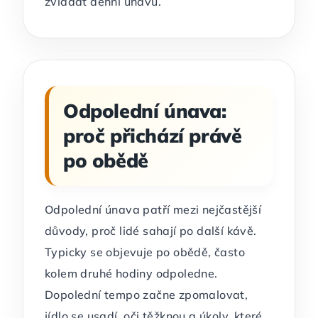
zvládat denní únavu.
Odpolední únava:
proč přichází právě
po obědě
Odpolední únava patří mezi nejčastější
důvody, proč lidé sahají po další kávě.
Typicky se objevuje po obědě, často
kolem druhé hodiny odpoledne.
Dopolední tempo začne zpomalovat,
jídlo se usadí, oči těžknou a úkoly, které