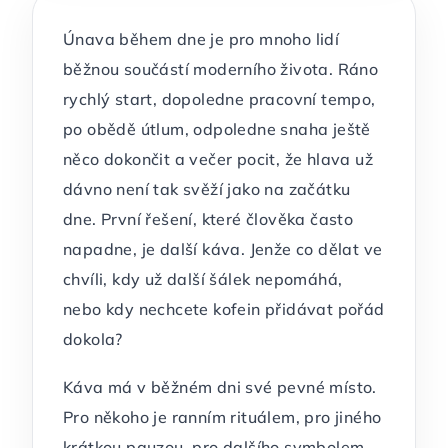
Únava během dne je pro mnoho lidí
běžnou součástí moderního života. Ráno
rychlý start, dopoledne pracovní tempo,
po obědě útlum, odpoledne snaha ještě
něco dokončit a večer pocit, že hlava už
dávno není tak svěží jako na začátku
dne. První řešení, které člověka často
napadne, je další káva. Jenže co dělat ve
chvíli, kdy už další šálek nepomáhá,
nebo kdy nechcete kofein přidávat pořád
dokola?
Káva má v běžném dni své pevné místo.
Pro někoho je ranním rituálem, pro jiného
krátkou pauzou, pro dalšího symbolem