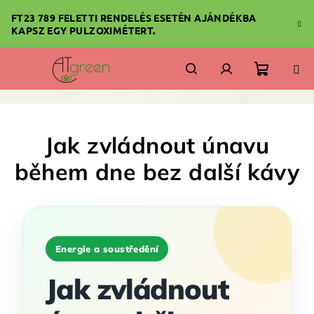
Ugrás
FT23 789 FELETTI RENDELÉS ESETÉN AJÁNDÉKBA
a
KAPSZ EGY PULZOXIMÉTERT.
fő
tartalomhoz
Kosár
Keresés
Bejelentkezés
Jak zvládnout únavu
během dne bez další kávy
Energie a soustředění
Jak zvládnout