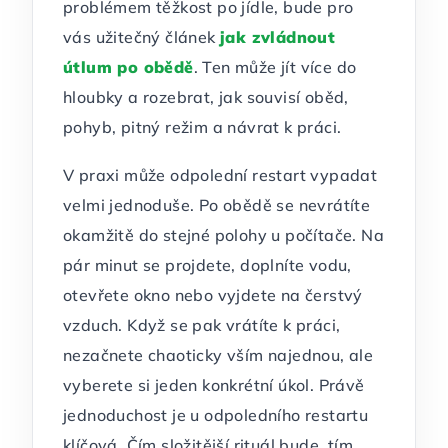
problémem těžkost po jídle, bude pro
vás užitečný článek
jak zvládnout
útlum po obědě
. Ten může jít více do
hloubky a rozebrat, jak souvisí oběd,
pohyb, pitný režim a návrat k práci.
V praxi může odpolední restart vypadat
velmi jednoduše. Po obědě se nevrátíte
okamžitě do stejné polohy u počítače. Na
pár minut se projdete, doplníte vodu,
otevřete okno nebo vyjdete na čerstvý
vzduch. Když se pak vrátíte k práci,
nezačnete chaoticky vším najednou, ale
vyberete si jeden konkrétní úkol. Právě
jednoduchost je u odpoledního restartu
klíčová. Čím složitější rituál bude, tím