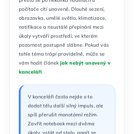
přesto se po několika hodinách u
počítače cítí unaveně. Dlouhé sezení,
obrazovka, umělé světlo, klimatizace,
notifikace a neustálé přepínání mezi
úkoly vytváří prostředí, ve kterém
pozornost postupně slábne. Pokud vás
tohle téma trápí pravidelně, může se
vám hodit článek
jak nebýt unavený v
kanceláři
.
V kanceláři často nejde o to
dodat tělu další silný impuls, ale
spíš přerušit monotónní režim.
Zavřít notebook mezi dvěma
úkoly, vstát od stolu, napít se