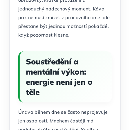
obrazovky, krátké protažení a
jednoduchý nádechový moment. Káva
pak nemusí zmizet z pracovního dne, ale
přestane být jedinou možností pokaždé,
když pozornost klesne.
Soustředění a
mentální výkon:
energie není jen o
těle
Únava během dne se často neprojevuje
jen ospalostí. Mnohem častěji má
podobu ztráty soustředění. Sedíte u