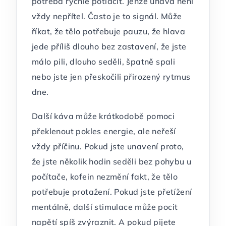
potřeba rychle potlačit. Jenže únava není
vždy nepřítel. Často je to signál. Může
říkat, že tělo potřebuje pauzu, že hlava
jede příliš dlouho bez zastavení, že jste
málo pili, dlouho seděli, špatně spali
nebo jste jen přeskočili přirozený rytmus
dne.
Další káva může krátkodobě pomoci
překlenout pokles energie, ale neřeší
vždy příčinu. Pokud jste unavení proto,
že jste několik hodin seděli bez pohybu u
počítače, kofein nezmění fakt, že tělo
potřebuje protažení. Pokud jste přetížení
mentálně, další stimulace může pocit
napětí spíš zvýraznit. A pokud pijete