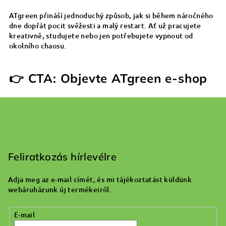
ATgreen přináší jednoduchý způsob, jak si během náročného
dne dopřát pocit svěžesti a malý restart. Ať už pracujete
kreativně, studujete nebo jen potřebujete vypnout od
okolního chaosu.
👉 CTA: Objevte ATgreen e-shop
L
á
b
Feliratkozás hírlevélre
l
Adja meg az e-mail címét, és mi tájékoztatást küldünk
é
webáruházunk új termékeiről.
c
E-mail