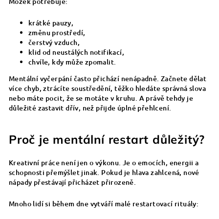
Mozek potřebuje:
krátké pauzy,
změnu prostředí,
čerstvý vzduch,
klid od neustálých notifikací,
chvíle, kdy může zpomalit.
Mentální vyčerpání často přichází nenápadně. Začnete dělat
více chyb, ztrácíte soustředění, těžko hledáte správná slova
nebo máte pocit, že se motáte v kruhu. A právě tehdy je
důležité zastavit dřív, než přijde úplné přehlcení.
Proč je mentální restart důležitý?
Kreativní práce není jen o výkonu. Je o emocích, energii a
schopnosti přemýšlet jinak. Pokud je hlava zahlcená, nové
nápady přestávají přicházet přirozeně.
Mnoho lidí si během dne vytváří malé restartovací rituály: