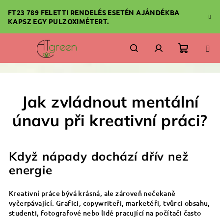
Ugrás
FT23 789 FELETTI RENDELÉS ESETÉN AJÁNDÉKBA
a
KAPSZ EGY PULZOXIMÉTERT.
fő
tartalomhoz
Kosár
Keresés
Bejelentkezés
Jak zvládnout mentální
únavu při kreativní práci?
Když nápady dochází dřív než
energie
Kreativní práce bývá krásná, ale zároveň nečekaně
vyčerpávající. Grafici, copywriteři, marketéři, tvůrci obsahu,
studenti, fotografové nebo lidé pracující na počítači často