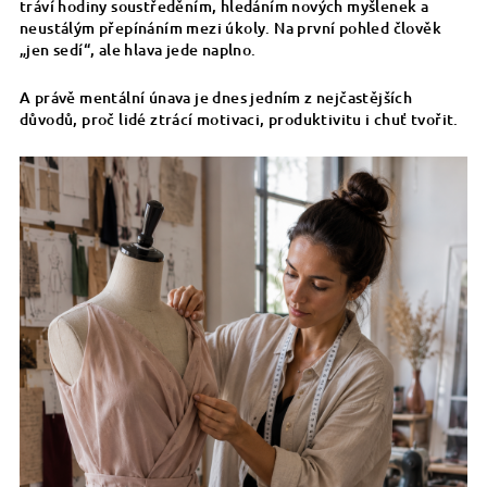
tráví hodiny soustředěním, hledáním nových myšlenek a
neustálým přepínáním mezi úkoly. Na první pohled člověk
„jen sedí“, ale hlava jede naplno.
A právě mentální únava je dnes jedním z nejčastějších
důvodů, proč lidé ztrácí motivaci, produktivitu i chuť tvořit.