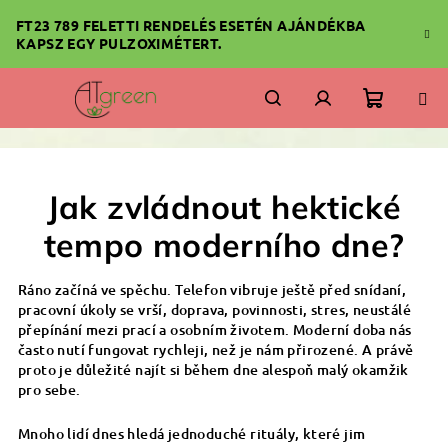
Ugrás
FT23 789 FELETTI RENDELÉS ESETÉN AJÁNDÉKBA
a
KAPSZ EGY PULZOXIMÉTERT.
fő
tartalomhoz
Kosár
Keresés
Bejelentkezés
Jak zvládnout hektické
tempo moderního dne?
Ráno začíná ve spěchu. Telefon vibruje ještě před snídaní,
pracovní úkoly se vrší, doprava, povinnosti, stres, neustálé
přepínání mezi prací a osobním životem. Moderní doba nás
často nutí fungovat rychleji, než je nám přirozené. A právě
proto je důležité najít si během dne alespoň malý okamžik
pro sebe.
Mnoho lidí dnes hledá jednoduché rituály, které jim