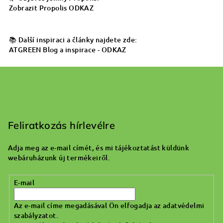
Zobrazit Propolis ODKAZ
📚 Další inspiraci a články najdete zde:
ATGREEN Blog a inspirace - ODKAZ
L
á
b
Feliratkozás hírlevélre
l
Adja meg az e-mail címét, és mi tájékoztatást küldünk
é
webáruházunk új termékeiről.
c
E-mail
Az e-mail címe megadásával Ön elfogadja az adatvédelmi
szabályzatot.