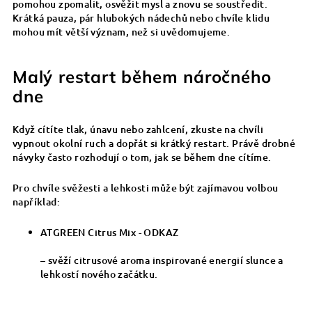
pomohou zpomalit, osvěžit mysl a znovu se soustředit.
Krátká pauza, pár hlubokých nádechů nebo chvíle klidu
mohou mít větší význam, než si uvědomujeme.
Malý restart během náročného
dne
Když cítíte tlak, únavu nebo zahlcení, zkuste na chvíli
vypnout okolní ruch a dopřát si krátký restart. Právě drobné
návyky často rozhodují o tom, jak se během dne cítíme.
Pro chvíle svěžesti a lehkosti může být zajímavou volbou
například:
ATGREEN Citrus Mix - ODKAZ
– svěží citrusové aroma inspirované energií slunce a
lehkostí nového začátku.