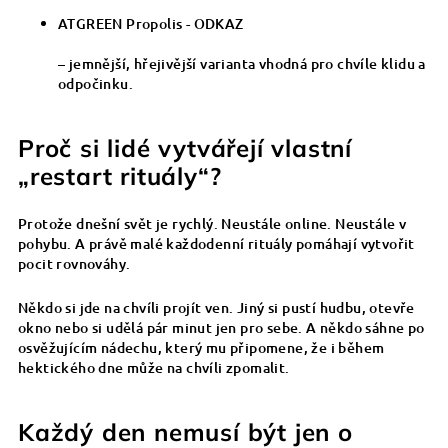
ATGREEN Propolis - ODKAZ
– jemnější, hřejivější varianta vhodná pro chvíle klidu a
odpočinku.
Proč si lidé vytvářejí vlastní
„restart rituály“?
Protože dnešní svět je rychlý. Neustále online. Neustále v
pohybu. A právě malé každodenní rituály pomáhají vytvořit
pocit rovnováhy.
Někdo si jde na chvíli projít ven. Jiný si pustí hudbu, otevře
okno nebo si udělá pár minut jen pro sebe. A někdo sáhne po
osvěžujícím nádechu, který mu připomene, že i během
hektického dne může na chvíli zpomalit.
Každý den nemusí být jen o