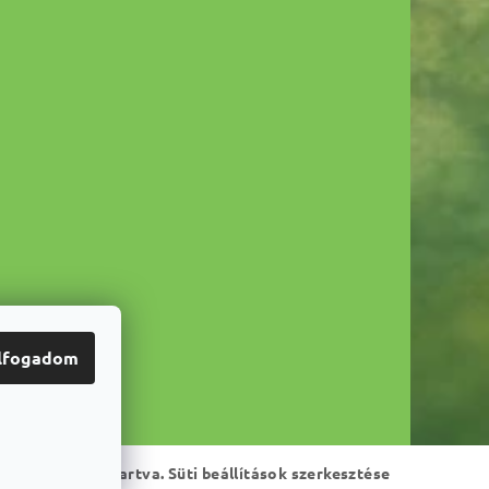
lfogadom
Minden jog fenntartva.
Süti beállítások szerkesztése