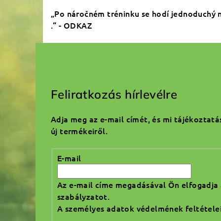
„Po náročném tréninku se hodí jednoduchý ne
.“ - ODKAZ
L
á
Feliratkozás hírlevélre
b
Adja meg az e-mail címét, és mi tájékoztat
l
új termékeiről.
é
E-mail
c
Az e-mail címe megadásával Ön elfogadja
szabályzatot.
A személyes adatok védelmének feltétele