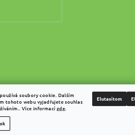
používá soubory cookie. Dalším
Elutasítom
E
m tohoto webu vyjadřujete souhlas
užíváním.. Více informací
zde
.
sok
Copyright 2026
ATGREEN
. 