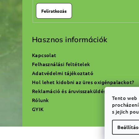
Feliratkozás
Hasznos információk
Kapcsolat
Felhasználási feltételek
Adatvédelmi tájékoztató
Hol lehet kidobni az üres oxigénpalackot?
Reklamáció és áruvisszaküldés
Tento web 
Rólunk
procházení
GYIK
s jejich po
Beállítá