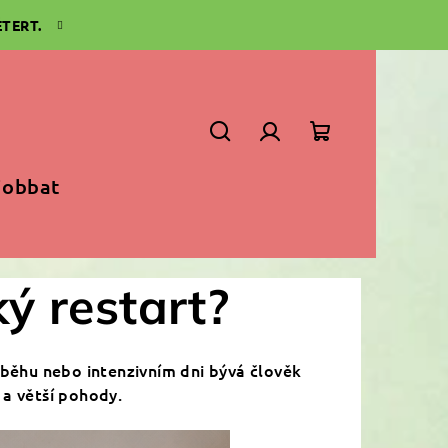
TERT.
Keresés
Bejelentkezés
Kosár
jobbat
ý restart?
 běhu nebo intenzivním dni bývá člověk
 a větší pohody.