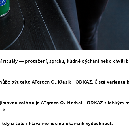
 rituály — protažení, sprchu, klidné dýchání nebo chvíli b
ůže být také ATgreen O₂ Klasik - ODKAZ. Čistá varianta b
zajímavou volbou je ATgreen O₂ Herbal - ODKAZ s lehkým
tě.
, kdy si tělo i hlava mohou na okamžik vydechnout.