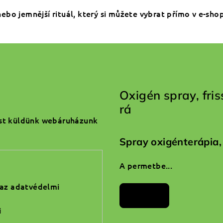
bo jemnější rituál, který si můžete vybrat přímo v e-sho
Oxigén spray, fri
rá
ást küldünk webáruházunk
Spray oxigénterápia,
A permetbe...
 az adatvédelmi
Archívum
i