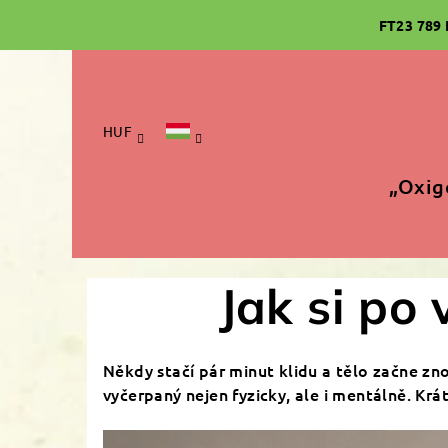
Ugrás
FT23 789
a
fő
tartalomhoz
HUF
„Oxig
Jak si po
Někdy stačí pár minut klidu a tělo začne z
vyčerpaný nejen fyzicky, ale i mentálně. Krá