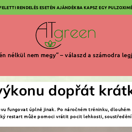
 FELETTI RENDELÉS ESETÉN AJÁNDÉKBA KAPSZ EGY PULZOXIMÉ
én nélkül nem megy“ – válaszd a számodra leg
 výkonu dopřát krátk
novu fungovat úplně jinak. Po náročném tréninku, dlouhém
tký restart může pomoci vrátit pocit lehkosti, soustředění