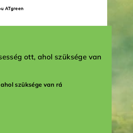
pu ATgreen
ssesség ott, ahol szüksége van
 ahol szüksége van rá