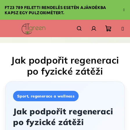
Ugrás
FT23 789 FELETTI RENDELÉS ESETÉN AJÁNDÉKBA
a
KAPSZ EGY PULZOXIMÉTERT.
fő
tartalomhoz
Kosár
Keresés
Bejelentkezés
Jak podpořit regeneraci
po fyzické zátěži
Sport, regenerace a wellness
Jak podpořit regeneraci
po fyzické zátěži