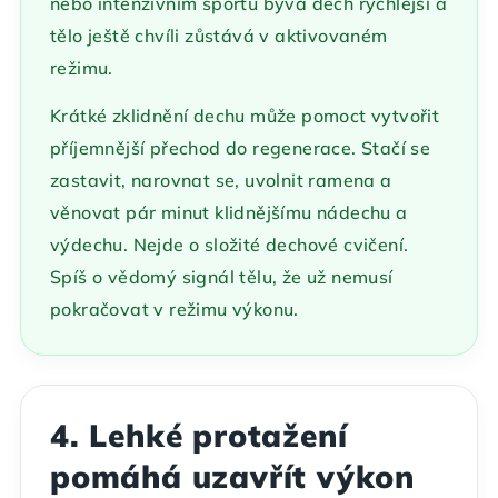
nebo intenzivním sportu bývá dech rychlejší a
tělo ještě chvíli zůstává v aktivovaném
režimu.
Krátké zklidnění dechu může pomoct vytvořit
příjemnější přechod do regenerace. Stačí se
zastavit, narovnat se, uvolnit ramena a
věnovat pár minut klidnějšímu nádechu a
výdechu. Nejde o složité dechové cvičení.
Spíš o vědomý signál tělu, že už nemusí
pokračovat v režimu výkonu.
4. Lehké protažení
pomáhá uzavřít výkon