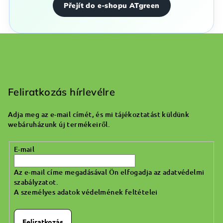
Přejít do e-shopu ATgreen
L
á
b
Feliratkozás hírlevélre
l
Adja meg az e-mail címét, és mi tájékoztatást küldünk
é
webáruházunk új termékeiről.
c
E-mail
Az e-mail címe megadásával Ön elfogadja az adatvédelmi
szabályzatot.
A személyes adatok védelmének feltételei
Feliratkozás