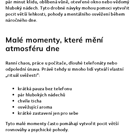
pár minut klidu, oblíbená vůně, otevřené okno nebo vědomý
hluboký nádech. Tyto drobné návyky mohou pomoci vytvořit
pocit větší lehkosti, pohody a mentálního osvěžení během
náročného dne.
Malé momenty, které mění
atmosféru dne
Ranní chaos, práce u počítače, dlouhé telefonáty nebo
odpolední únava. Právě tehdy si mnoho lidí vytváří vlastní
„rituál svěžesti“:
krátká pauza bez telefonu
pár hlubokých nádechů
chvíle ticha
osvěžující aroma
krátké zastavení jen pro sebe
Tyto malé momenty často pomáhají vytvořit pocit větší
rovnováhy a psychické pohody.