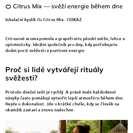
🍊 Citrus Mix — svěží energie během dne
Inhalační kyslík O₂ Citrus Mix - ODKAZ
Citrusové aroma pomela a grapefruitu působí svěže, lehce a
optimisticky. Ideální společník pro dny, kdy potřebujete
dodat pocit svěžesti a pozitivní energie.
Proč si lidé vytvářejí rituály
svěžesti?
Protože dnešní svět je rychlý. A právě malé každodenní
návyky často pomáhají vytvořit lepší atmosféru během dne.
Nejde o dokonalost. Jde o krátké chvíle, kdy se člověk na
okamžik zastaví a znovu nadechne.