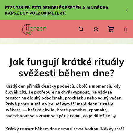
Ugrás
FT23 789 FELETTI RENDELÉS ESETÉN AJÁNDÉKBA
a
KAPSZ EGY PULZOXIMÉTERT.
fő
tartalomhoz
Kosár
Keresés
Bejelentkezés
Jak fungují krátké rituály
svěžesti během dne?
Každý den přináší desítky podnětů, úkolů a momentů, kdy
člověk cítí, že potřebuje na chvíli vypnout. Ne vždy je
prostor na dlouhý odpočinek, procházku nebo volný večer.
Právě proto si stále více lidí vytváří malé denní rituály
svěžesti — krátké chvíle, které pomohou zpomalit,
nadechnout se a vrátit se zpět k tomu, co je důležité. 🌿
Krátký restart během dne nemusí trvat hodinu. Někdy stačí