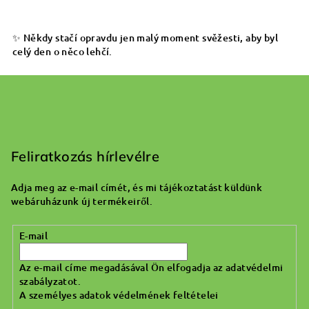
✨ Někdy stačí opravdu jen malý moment svěžesti, aby byl
celý den o něco lehčí.
L
á
b
Feliratkozás hírlevélre
l
Adja meg az e-mail címét, és mi tájékoztatást küldünk
é
webáruházunk új termékeiről.
c
E-mail
Az e-mail címe megadásával Ön elfogadja az adatvédelmi
szabályzatot.
A személyes adatok védelmének feltételei