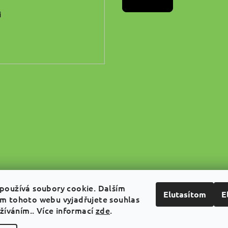
i
používá soubory cookie. Dalším
Elutasítom
E
m tohoto webu vyjadřujete souhlas
užíváním.. Více informací
zde
.