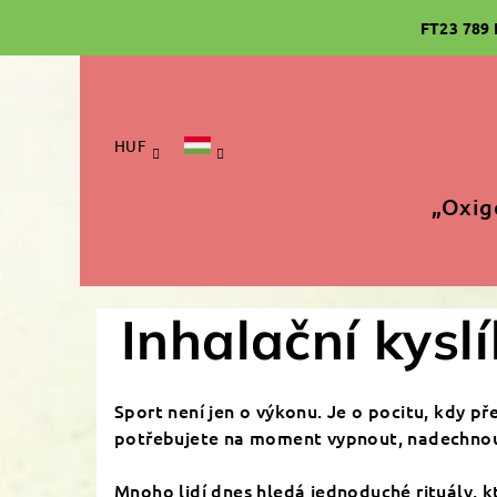
Ugrás
FT23 789
a
fő
tartalomhoz
HUF
„Oxig
Inhalační kyslí
Sport není jen o výkonu. Je o pocitu, kdy př
potřebujete na moment vypnout, nadechnou
Mnoho lidí dnes hledá jednoduché rituály, kt