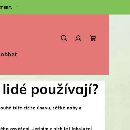
TERT.
Keresés
Bejelentkezés
Kosár
jobbat
 lidé používají?
louhé túře cítíte únavu, těžké nohy a
ho osvěžení. Jedním z nich je i inhalační