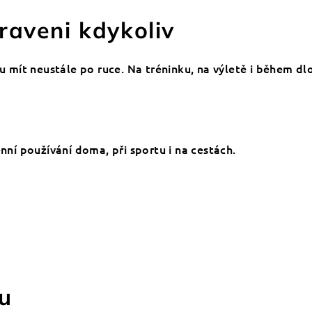
raveni kdykoliv
ou mít neustále po ruce. Na tréninku, na výletě i během d
í používání doma, při sportu i na cestách.
nu