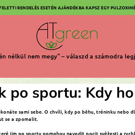
 FELETTI RENDELÉS ESETÉN AJÁNDÉKBA KAPSZ EGY PULZOXIMÉ
én nélkül nem megy“ – válaszd a számodra leg
k po sportu: Kdy ho
ekonáte sami sebe. O chvíli, kdy po běhu, tréninku nebo d
t se a zpomalit.
eré jim po sportu pomohou navodit pocit svěžesti a rychlé