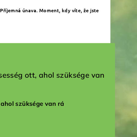
. Příjemná únava. Moment, kdy víte, že jste
ssesség ott, ahol szüksége van
 ahol szüksége van rá