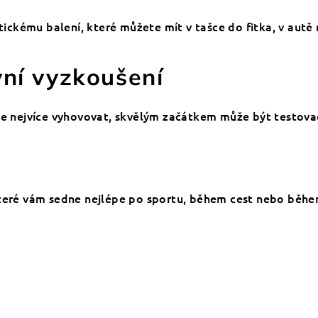
ktickému balení, které můžete mít v tašce do fitka, v autě
vní vyzkoušení
de nejvíce vyhovovat, skvělým začátkem může být testovac
které vám sedne nejlépe po sportu, během cest nebo běh