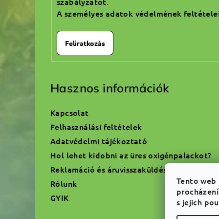
szabályzatot.
A személyes adatok védelmének feltétele
Feliratkozás
Hasznos információk
Kapcsolat
Felhasználási feltételek
Adatvédelmi tájékoztató
Hol lehet kidobni az üres oxigénpalackot?
Reklamáció és áruvisszaküldés
Tento web 
Rólunk
procházení
GYIK
s jejich po