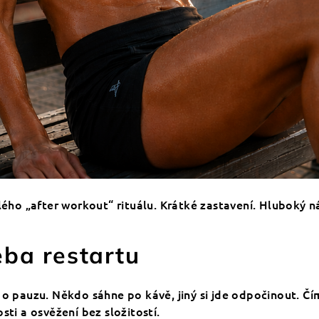
lého „after workout“ rituálu. Krátké zastavení. Hluboký n
eba restartu
ají o pauzu. Někdo sáhne po kávě, jiný si jde odpočinout. Č
sti a osvěžení bez složitostí.