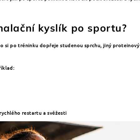
halační kyslík po sportu?
o si po tréninku dopřeje studenou sprchu, jiný proteinov
říklad:
 rychlého restartu a svěžesti