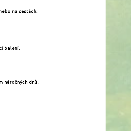
 nebo na cestách.
í balení.
em náročných dnů.