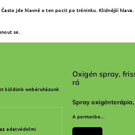
. Často jde hlavně o ten pocit po tréninku. Klidnější hlava
hnout se.
Oxigén spray, fri
rá
ást küldünk webáruházunk
Spray oxigénterápia,
A permetbe...
 az adatvédelmi
Archívum