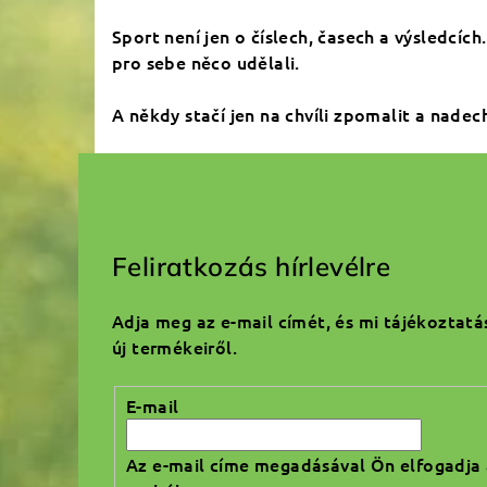
Sport není jen o číslech, časech a výsledcích
pro sebe něco udělali.
A někdy stačí jen na chvíli zpomalit a nadec
L
á
Feliratkozás hírlevélre
b
Adja meg az e-mail címét, és mi tájékoztat
l
új termékeiről.
é
E-mail
c
Az e-mail címe megadásával Ön elfogadja