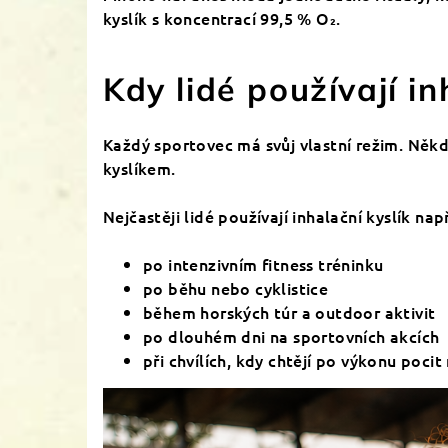
kyslík s koncentrací 99,5 % O₂.
Kdy lidé používají in
Každý sportovec má svůj vlastní režim. Někd
kyslíkem.
Nejčastěji lidé používají inhalační kyslík nap
po intenzivním fitness tréninku
po běhu nebo cyklistice
během horských túr a outdoor aktivit
po dlouhém dni na sportovních akcích
při chvílích, kdy chtějí po výkonu pocit