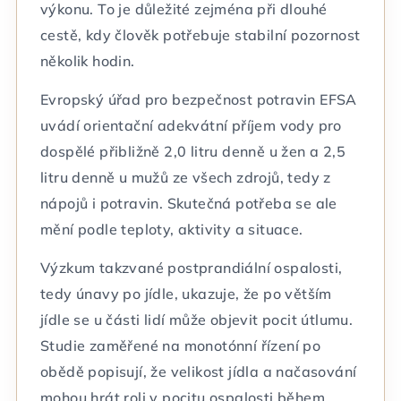
výkonu. To je důležité zejména při dlouhé
cestě, kdy člověk potřebuje stabilní pozornost
několik hodin.
Evropský úřad pro bezpečnost potravin EFSA
uvádí orientační adekvátní příjem vody pro
dospělé přibližně 2,0 litru denně u žen a 2,5
litru denně u mužů ze všech zdrojů, tedy z
nápojů i potravin. Skutečná potřeba se ale
mění podle teploty, aktivity a situace.
Výzkum takzvané postprandiální ospalosti,
tedy únavy po jídle, ukazuje, že po větším
jídle se u části lidí může objevit pocit útlumu.
Studie zaměřené na monotónní řízení po
obědě popisují, že velikost jídla a načasování
mohou hrát roli v pocitu ospalosti během