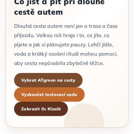
Co jíst a pít při dlouhé
cestě autem
Dlouhá cesta autem není jen o trase a čase
příjezdu. Velkou roli hraje i to, co jíte, co
pijete a jak si plánujete pauzy. Lehčí jídlo,
voda a krátký osobní rituál mohou pomoci,
aby cesta nepůsobila zbytečně těžce.
Vybrat ATgreen na cesty
Vyzkoušet testovací sadu
Zobrazit O₂ Klasik