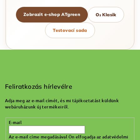
Zobrazit e-shop ATgreen
O₂ Klasik
Testovací sada
L
á
b
Feliratkozás hírlevélre
l
Adja meg az e-mail címét, és mi tájékoztatást küldünk
é
webáruházunk új termékeiről.
c
E-mail
Az e-mail címe megadásával Ön elfogadja az adatvédelmi