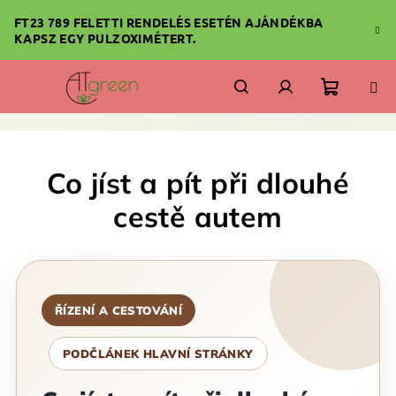
Ugrás
FT23 789 FELETTI RENDELÉS ESETÉN AJÁNDÉKBA
a
KAPSZ EGY PULZOXIMÉTERT.
fő
tartalomhoz
Kosár
Keresés
Bejelentkezés
Co jíst a pít při dlouhé
cestě autem
ŘÍZENÍ A CESTOVÁNÍ
PODČLÁNEK HLAVNÍ STRÁNKY