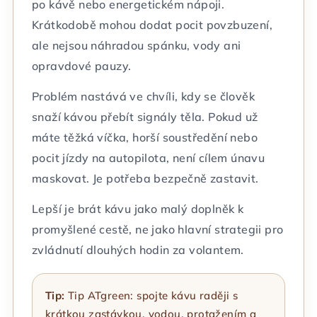
po kávě nebo energetickém nápoji.
Krátkodobě mohou dodat pocit povzbuzení,
ale nejsou náhradou spánku, vody ani
opravdové pauzy.
Problém nastává ve chvíli, kdy se člověk
snaží kávou přebít signály těla. Pokud už
máte těžká víčka, horší soustředění nebo
pocit jízdy na autopilota, není cílem únavu
maskovat. Je potřeba bezpečně zastavit.
Lepší je brát kávu jako malý doplněk k
promyšlené cestě, ne jako hlavní strategii pro
zvládnutí dlouhých hodin za volantem.
Tip:
Tip ATgreen: spojte kávu raději s
krátkou zastávkou, vodou, protažením a