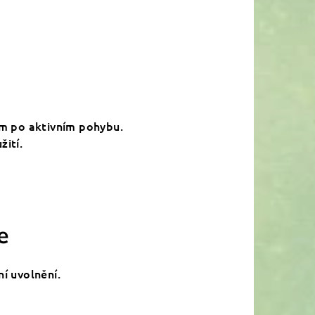
em po aktivním pohybu.
žití.
e
ní uvolnění.