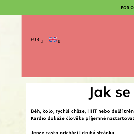
Skip
FOR O
to
content
EUR
Jak se
Běh, kolo, rychlá chůze, HIIT nebo delší trén
Kardio dokáže člověka příjemně nastartovat,
Jenže často přichází i druhá stránka.