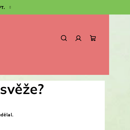
FT.
Search
Login
Shopping
cart
 svěže?
dělal.