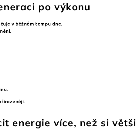
eneraci po výkonu
ačuje v běžném tempu dne.
nění.
imu.
řirozeněji.
it energie více, než si větši