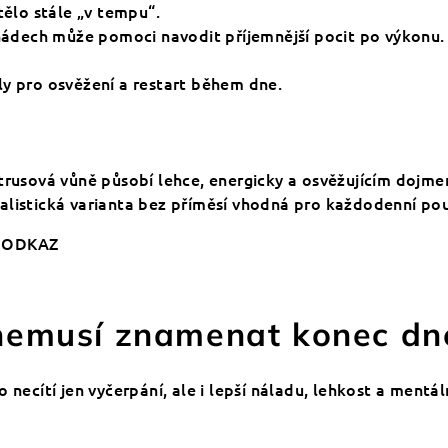
tělo stále „v tempu“.
 nádech může pomoci navodit příjemnější pocit po výkonu.
uály pro osvěžení a restart během dne.
itrusová vůně působí lehce, energicky a osvěžujícím dojm
listická varianta bez příměsí vhodná pro každodenní pou
u ODKAZ
 nemusí znamenat konec dn
necítí jen vyčerpání, ale i lepší náladu, lehkost a mentál