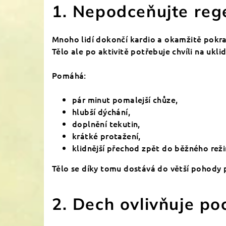
1. Nepodceňujte reg
Mnoho lidí dokončí kardio a okamžitě pokr
Tělo ale po aktivitě potřebuje chvíli na uklid
Pomáhá:
pár minut pomalejší chůze,
hlubší dýchání,
doplnění tekutin,
krátké protažení,
klidnější přechod zpět do běžného rež
Tělo se díky tomu dostává do větší pohody p
2. Dech ovlivňuje poc