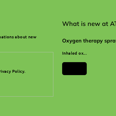
What is new at A
rmations about new
Oxygen therapy spra
Inhaled ox...
Archives
rivacy Policy
.