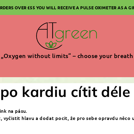
RDERS OVER £55 YOU WILL RECEIVE A PULSE OXIMETER AS A GI
„Oxygen without limits“ – choose your breath
 po kardiu cítit déle
ink na pásu.
 vyčistit hlavu a dodat pocit, že pro sebe opravdu něco u