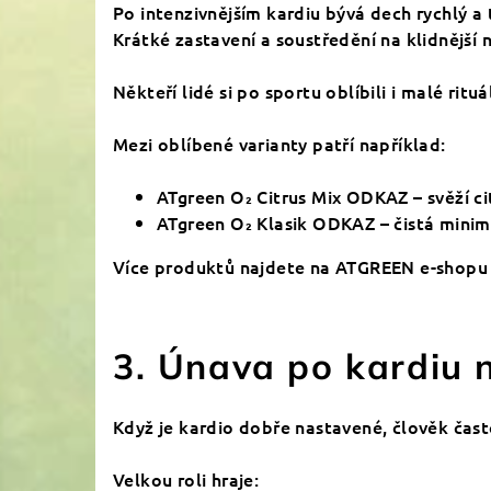
Po intenzivnějším kardiu bývá dech rychlý a 
Krátké zastavení a soustředění na klidnější
Někteří lidé si po sportu oblíbili i malé rit
Mezi oblíbené varianty patří například:
ATgreen O₂ Citrus Mix ODKAZ – svěží c
ATgreen O₂ Klasik ODKAZ – čistá minima
Více produktů najdete na
ATGREEN e-shop
3. Únava po kardiu
Když je kardio dobře nastavené, člověk často 
Velkou roli hraje: