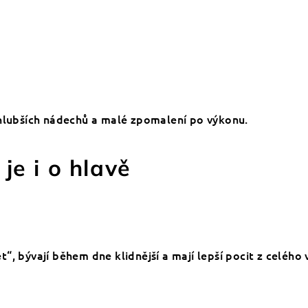
 hlubších nádechů a malé zpomalení po výkonu.
je i o hlavě
set“, bývají během dne klidnější a mají lepší pocit z celého