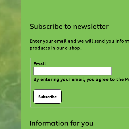
F
o
Subscribe to newsletter
o
Enter your email and we will send you info
t
products in our e-shop.
e
Email
r
By entering your email, you agree to the
P
Subscribe
Information for you