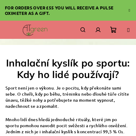
Skip
FOR ORDERS OVER £55 YOU WILL RECEIVE A PULSE
to
OXIMETER AS A GIFT.
content
Shoppi
Search
Login
cart
Inhalační kyslík po sportu:
Kdy ho lidé používají?
Sport není jen o výkonu. Je o pocitu, kdy překonáte sami
sebe. O chvíli, kdy po běhu, tréninku nebo dlouhé túře cítíte
únavu, těžké nohy a potřebujete na moment vypnout,
nadechnout se a zpomalit.
Mnoho lidí dnes hledá jednoduché rituály, které jim po
sportu pomohou navodit pocit svěžesti a rychlého osvěžení.
Jedním z nich je i inhalační kyslík s koncentrací 99,5 % O₂.