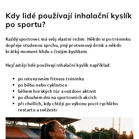
Kdy lidé používají inhalační kyslík
po sportu?
Každý sportovec má svůj vlastní režim. Někdo si po tréninku
dopřeje studenou sprchu, jiný proteinový drink a někdo
krátký moment klidu s čistým kyslíkem.
Nejčastěji lidé používají inhalační kyslík například:
po intenzivním fitness tréninku
po běhu nebo cyklistice
během horských túr a outdoor aktivit
po dlouhém dni na sportovních akcích
při chvílích, kdy chtějí po výkonu pocit rychlého
restartu a svěžesti