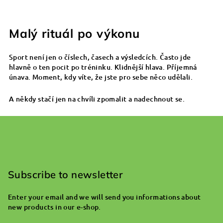
Malý rituál po výkonu
Sport není jen o číslech, časech a výsledcích. Často jde
hlavně o ten pocit po tréninku. Klidnější hlava. Příjemná
únava. Moment, kdy víte, že jste pro sebe něco udělali.
A někdy stačí jen na chvíli zpomalit a nadechnout se.
F
o
o
Subscribe to newsletter
t
Enter your email and we will send you informations about
e
new products in our e-shop.
r