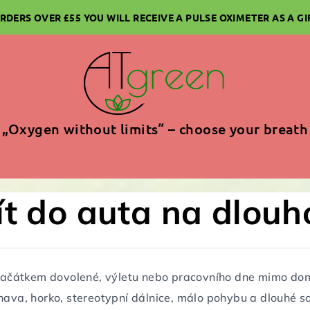
RDERS OVER £55 YOU WILL RECEIVE A PULSE OXIMETER AS A GI
„Oxygen without limits“ – choose your breath
zít do auta na dlouh
ačátkem dovolené, výletu nebo pracovního dne mimo domo
Únava, horko, stereotypní dálnice, málo pohybu a dlouhé s