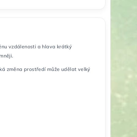
měnu vzdálenosti a hlava krátký
mněji.
tká změna prostředí může udělat velký