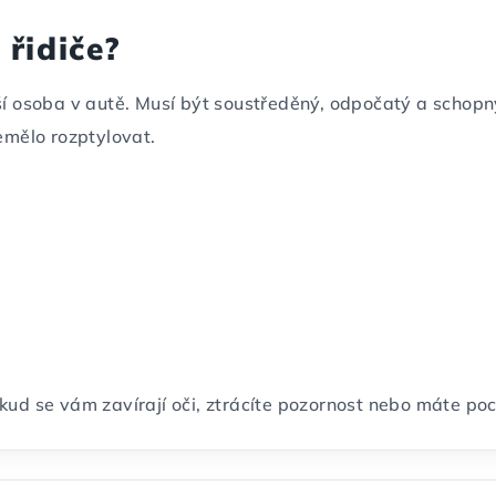
 řidiče?
jší osoba v autě. Musí být soustředěný, odpočatý a schopn
nemělo rozptylovat.
kud se vám zavírají oči, ztrácíte pozornost nebo máte poci