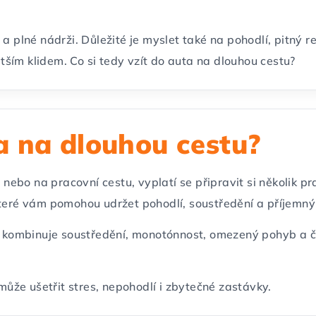
a plné nádrži. Důležité je myslet také na pohodlí, pitný r
ším klidem. Co si tedy vzít do auta na dlouhou cestu?
ta na dlouhou cestu?
u nebo na pracovní cestu, vyplatí se připravit si několik p
které vám pomohou udržet pohodlí, soustředění a příjemný
že kombinuje soustředění, monotónnost, omezený pohyb a ča
že ušetřit stres, nepohodlí i zbytečné zastávky.