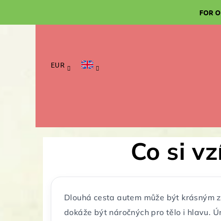
Skip
FOR O
to
content
EUR
Co si v
Dlouhá cesta autem může být krásným z
dokáže být náročných pro tělo i hlavu. 