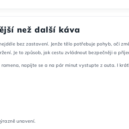
ější než další káva
 nejdéle bez zastavení. Jenže tělo potřebuje pohyb, oči z
žení. Je to způsob, jak cestu zvládnout bezpečněji a příje
ramena, napijte se a na pár minut vystupte z auta. I krá
výrazně unavení.