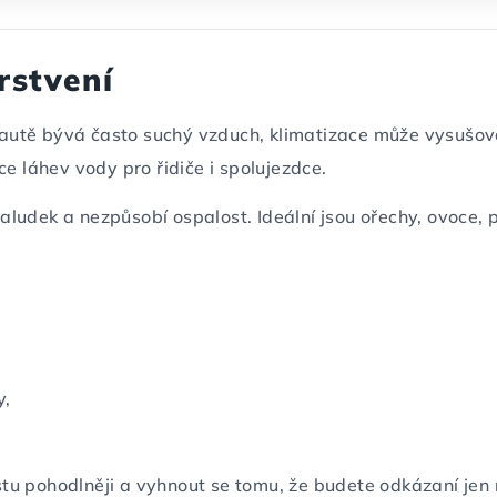
rstvení
V autě bývá často suchý vzduch, klimatizace může vysušov
e láhev vody pro řidiče i spolujezdce.
 žaludek a nezpůsobí ospalost. Ideální jsou ořechy, ovoce,
y,
u pohodlněji a vyhnout se tomu, že budete odkázaní jen 