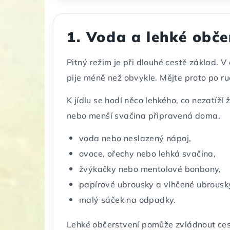
1. Voda a lehké obče
Pitný režim je při dlouhé cestě základ. 
pije méně než obvykle. Mějte proto po ruc
K jídlu se hodí něco lehkého, co nezatíží
nebo menší svačina připravená doma.
voda nebo neslazený nápoj,
ovoce, ořechy nebo lehká svačina,
žvýkačky nebo mentolové bonbony,
papírové ubrousky a vlhčené ubrousk
malý sáček na odpadky.
Lehké občerstvení pomůže zvládnout cest