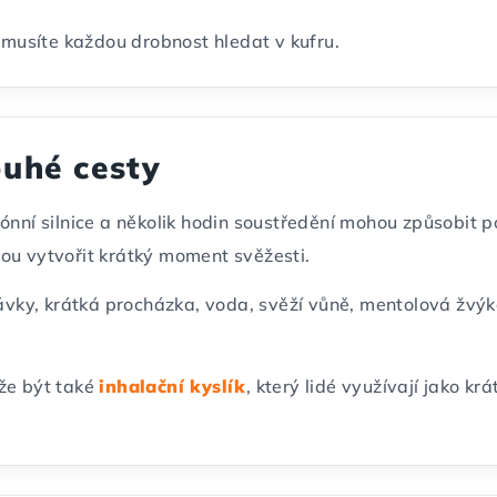
nemusíte každou drobnost hledat v kufru.
ouhé cesty
ónní silnice a několik hodin soustředění mohou způsobit po
ou vytvořit krátký moment svěžesti.
ky, krátká procházka, voda, svěží vůně, mentolová žvýka
že být také
inhalační kyslík
, který lidé využívají jako 