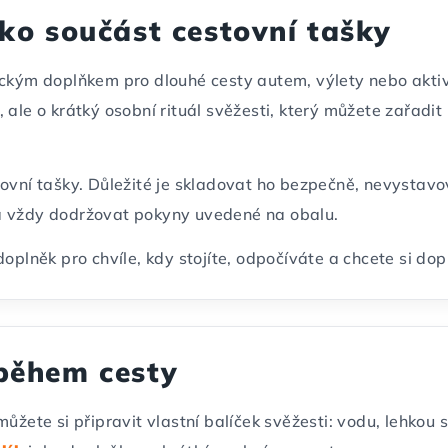
ako součást cestovní tašky
tickým doplňkem pro dlouhé cesty autem, výlety nebo akt
, ale o krátký osobní rituál svěžesti, který můžete zařad
tovní tašky. Důležité je skladovat ho bezpečně, nevysta
a vždy dodržovat pokyny uvedené na obalu.
doplněk pro chvíle, kdy stojíte, odpočíváte a chcete si d
 během cesty
můžete si připravit vlastní balíček svěžesti: vodu, lehkou