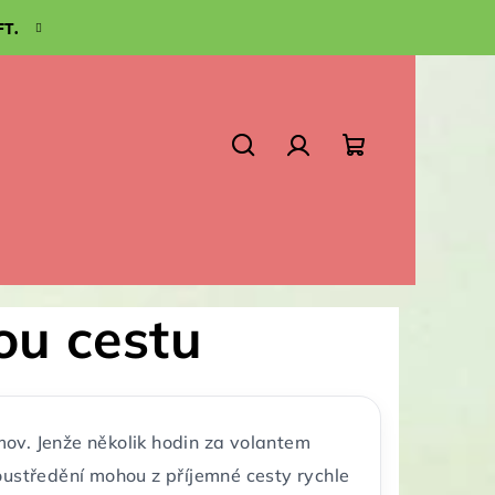
FT.
Search
Login
Shopping
cart
ou cestu
v. Jenže několik hodin za volantem
oustředění mohou z příjemné cesty rychle