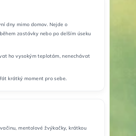
ivní dny mimo domov. Nejde o
it během zastávky nebo po delším úseku
vovat ho vysokým teplotám, nenechávat
opřát krátký moment pro sebe.
 svačinu, mentolové žvýkačky, krátkou