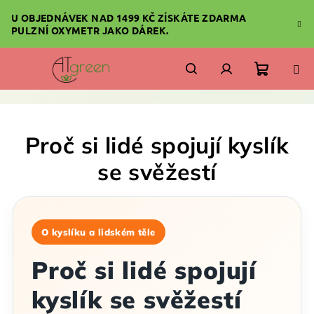
Přejít
U OBJEDNÁVEK NAD 1499 KČ ZÍSKÁTE ZDARMA
na
PULZNÍ OXYMETR JAKO DÁREK.
obsah
Nákupn
Hledat
Přihlášení
košík
Proč si lidé spojují kyslík
se svěžestí
O kyslíku a lidském těle
Proč si lidé spojují
kyslík se svěžestí