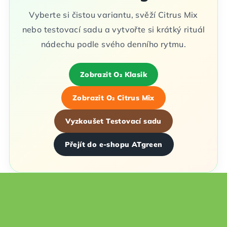
Vyberte si čistou variantu, svěží Citrus Mix
nebo testovací sadu a vytvořte si krátký rituál
nádechu podle svého denního rytmu.
Zobrazit O₂ Klasik
Zobrazit O₂ Citrus Mix
Vyzkoušet Testovací sadu
Přejít do e-shopu ATgreen
Z
á