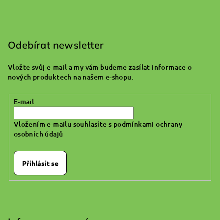
Z
á
p
Odebírat newsletter
a
Vložte svůj e-mail a my vám budeme zasílat informace o
t
nových produktech na našem e-shopu.
í
E-mail
Vložením e-mailu souhlasíte s
podmínkami ochrany
osobních údajů
Přihlásit se