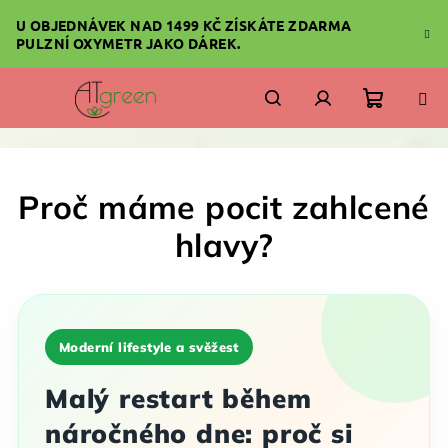
Přejít
U OBJEDNÁVEK NAD 1499 KČ ZÍSKÁTE ZDARMA
na
PULZNÍ OXYMETR JAKO DÁREK.
obsah
Nákupn
Hledat
Přihlášení
košík
Proč máme pocit zahlcené
hlavy?
Moderní lifestyle a svěžest
Malý restart během
náročného dne: proč si