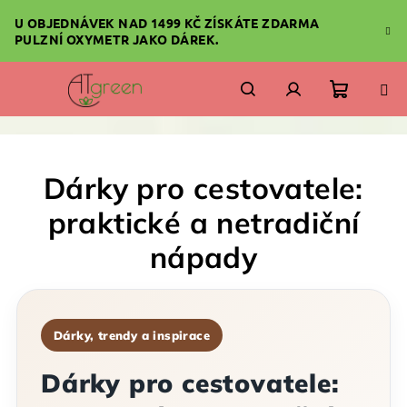
Přejít
U OBJEDNÁVEK NAD 1499 KČ ZÍSKÁTE ZDARMA
na
PULZNÍ OXYMETR JAKO DÁREK.
obsah
Nákupn
Hledat
Přihlášení
košík
Dárky pro cestovatele:
praktické a netradiční
nápady
Dárky, trendy a inspirace
Dárky pro cestovatele: