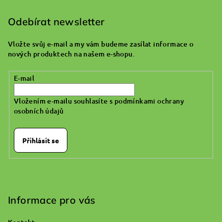
á
p
Odebírat newsletter
a
Vložte svůj e-mail a my vám budeme zasílat informace o
t
nových produktech na našem e-shopu.
í
E-mail
Vložením e-mailu souhlasíte s
podmínkami ochrany
osobních údajů
Přihlásit se
Informace pro vás