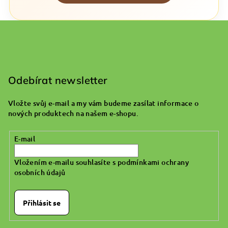
Z
á
p
Odebírat newsletter
a
Vložte svůj e-mail a my vám budeme zasílat informace o
t
nových produktech na našem e-shopu.
í
E-mail
Vložením e-mailu souhlasíte s
podmínkami ochrany
osobních údajů
Přihlásit se