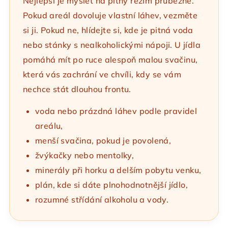
Nejlepší je myslet na pitný režim průběžně.
Pokud areál dovoluje vlastní láhev, vezměte
si ji. Pokud ne, hlídejte si, kde je pitná voda
nebo stánky s nealkoholickými nápoji. U jídla
pomáhá mít po ruce alespoň malou svačinu,
která vás zachrání ve chvíli, kdy se vám
nechce stát dlouhou frontu.
voda nebo prázdná láhev podle pravidel
areálu,
menší svačina, pokud je povolená,
žvýkačky nebo mentolky,
minerály při horku a delším pobytu venku,
plán, kde si dáte plnohodnotnější jídlo,
rozumné střídání alkoholu a vody.