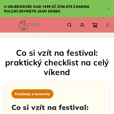
Přejít
U OBJEDNÁVEK NAD 1499 KČ ZÍSKÁTE ZDARMA
na
PULZNÍ OXYMETR JAKO DÁREK.
obsah
Nákupn
Hledat
Přihlášení
košík
Co si vzít na festival:
praktický checklist na celý
víkend
Festivaly a koncerty
Co si vzít na festival: