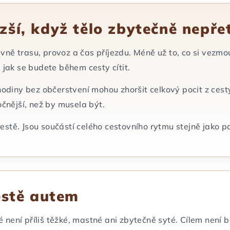
zší, když tělo zbytečně nepře
lavně trasu, provoz a čas příjezdu. Méně už to, co si vezmou
 jak se budete během cesty cítit.
odiny bez občerstvení mohou zhoršit celkový pocit z cesty.
očnější, než by musela být.
k cestě. Jsou součástí celého cestovního rytmu stejně jako 
cestě autem
ré není příliš těžké, mastné ani zbytečně syté. Cílem není b