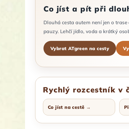
Co jíst a pít při dlo
Dlouhá cesta autem není jen o trase a č
pauzy. Lehčí jídlo, voda a krátký os
Vybrat ATgreen na cesty
Vy
Rychlý rozcestník v 
Co jíst na cestě →
P