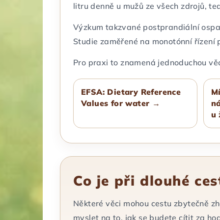
litru denně u mužů ze všech zdrojů, te
Výzkum takzvané postprandiální ospalos
Studie zaměřené na monotónní řízení po
Pro praxi to znamená jednoduchou věc: 
EFSA: Dietary Reference
Mí
Values for water →
ná
u
Co je při dlouhé ce
Některé věci mohou cestu zbytečně zho
myslet na to, jak se budete cítit za ho