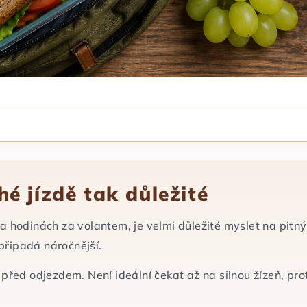
uhé jízdě tak důležité
lika hodinách za volantem, je velmi důležité myslet na pitn
 připadá náročnější.
před odjezdem. Není ideální čekat až na silnou žízeň, pro