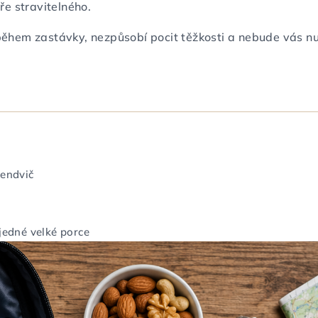
e stravitelného.
 během zastávky, nezpůsobí pocit těžkosti a nebude vás nu
sendvič
i
jedné velké porce