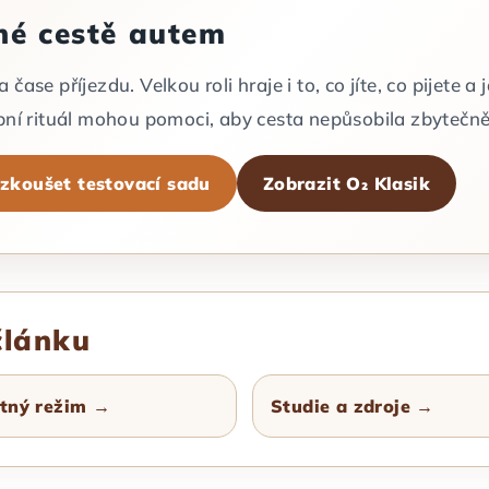
uhé cestě autem
ase příjezdu. Velkou roli hraje i to, co jíte, co pijete a 
obní rituál mohou pomoci, aby cesta nepůsobila zbytečně
zkoušet testovací sadu
Zobrazit O₂ Klasik
článku
itný režim →
Studie a zdroje →