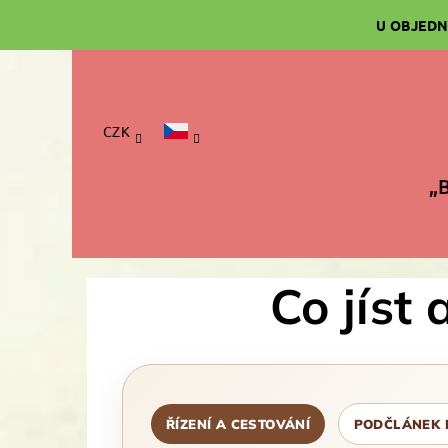
Přejít
U OBJEDN
na
obsah
CZK
„B
Co jíst
ŘÍZENÍ A CESTOVÁNÍ
PODČLÁNEK 