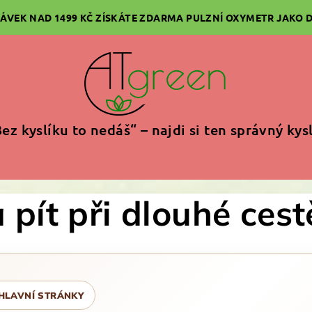
ÁVEK NAD 1499 KČ ZÍSKÁTE ZDARMA PULZNÍ OXYMETR JAKO 
ez kyslíku to nedáš“ – najdi si ten správný kys
 a pít při dlouhé ces
HLAVNÍ STRÁNKY