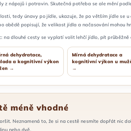
dy z nápojů i potravin. Skutečná potřeba se ale mění podle 
ti, tedy únavy po jídle, ukazuje, že po větším jídle se u č
 obědě popisují, že velikost jídla a načasování mohou hrá
na dlouhé cesty se vyplatí volit lehčí jídlo, pít průběžn
rná dehydratace,
Mírná dehydratace a
lada a kognitivní výkon
kognitivní výkon u muž
 žen →
→
stě méně vhodné
ršit. Neznamená to, že si na cestě nesmíte dopřát nic dob
dinu nebo dvě.