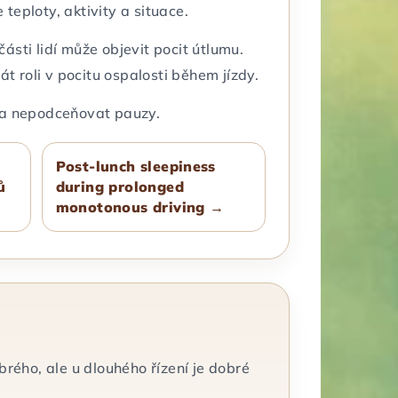
teploty, aktivity a situace.
ásti lidí může objevit pocit útlumu.
t roli v pocitu ospalosti během jízdy.
ě a nepodceňovat pauzy.
Post-lunch sleepiness
ů
during prolonged
monotonous driving →
rého, ale u dlouhého řízení je dobré