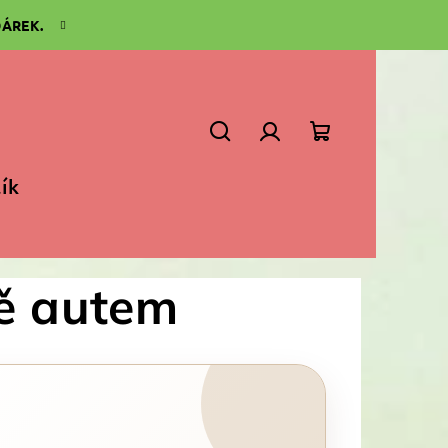
DÁREK.
Hledat
Přihlášení
Nákupní
lík
košík
tě autem