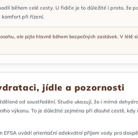
lí během celé cesty. U řidiče je to důležité i proto, že p
komfort při řízení.
osahu, ale pijte hlavně během bezpečných zastávek. V létě si 
ydrataci, jídle a pozornosti
ddělené od soustředění. Studie ukazují, že i mírná dehydr
vního výkonu. To je důležité zejména při dlouhé cestě, kdy
 EFSA uvádí orientační adekvátní příjem vody pro dospělé 