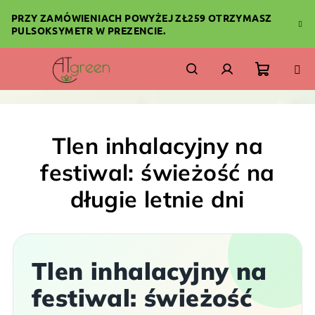
Przejść
PRZY ZAMÓWIENIACH POWYŻEJ ZŁ259 OTRZYMASZ
do
PULSOKSYMETR W PREZENCIE.
treści
Koszyk
Szukaj
Zaloguj
się
Tlen inhalacyjny na
festiwal: świeżość na
długie letnie dni
Tlen inhalacyjny na
festiwal: świeżość