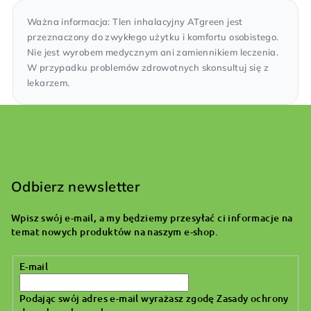
Ważna informacja: Tlen inhalacyjny ATgreen jest
przeznaczony do zwykłego użytku i komfortu osobistego.
Nie jest wyrobem medycznym ani zamiennikiem leczenia.
W przypadku problemów zdrowotnych skonsultuj się z
lekarzem.
S
t
o
Odbierz newsletter
p
Wpisz swój e-mail, a my będziemy przesyłać ci informacje na
k
temat nowych produktów na naszym e-shop.
a
E-mail
Podając swój adres e-mail wyrażasz zgodę
Zasady ochrony