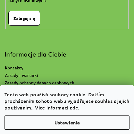
danych osobowych
.
Zaloguj się
Informacje dla Ciebie
Kontakty
Zasady i warunki
Zasady ochrony danych osobowych
Gdzie się udać z pustą butlą tlenową?
Tento web používá soubory cookie. Dalším
Reklamacje i zwrot towaru
procházením tohoto webu vyjadřujete souhlas s jejich
O nas
používáním.. Více informací
zde
.
FAQ
Ustawienia
Copyright 2026
ATGREEN
. Wszystkie prawa zastrzeżone.