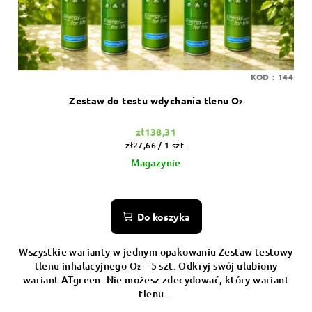
KOD :
144
Zestaw do testu wdychania tlenu O₂
zł138,31
Cena
zł27,66 / 1 szt.
jednostkowa:
Magazynie
Do koszyka
Wszystkie warianty w jednym opakowaniu Zestaw testowy
tlenu inhalacyjnego O₂ – 5 szt. Odkryj swój ulubiony
wariant ATgreen. Nie możesz zdecydować, który wariant
tlenu...