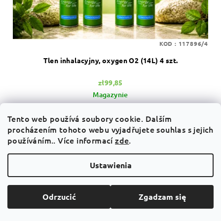
KOD :
117896/4
Tlen inhalacyjny, oxygen O2 (14L) 4 szt.
zł99,85
Magazynie
Tento web používá soubory cookie. Dalším
procházením tohoto webu vyjadřujete souhlas s jejich
Do koszyka
používáním.. Více informací
zde
.
O₂ Classic 24,96zł za 1 szt. Tlen jest niezbędny dla siły i
Ustawienia
zdrowia naszego organizmu, ponieważ wspiera 90%
wszystkich funkcji. Tlen ogólnie zwiększa
wytrzymałość,...
Odrzucić
Zgadzam się