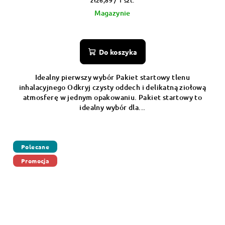
zł26,89 / 1 szt.
jednostkowa:
Magazynie
Do koszyka
Idealny pierwszy wybór Pakiet startowy tlenu
inhalacyjnego Odkryj czysty oddech i delikatną ziołową
atmosferę w jednym opakowaniu. Pakiet startowy to
idealny wybór dla...
Polecane
Promocja