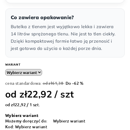
Co zawiera opakowanie?
Butelka z tlenem jest wyjątkowo lekka i zawiera
14 litrów sprężonego tlenu. Nie jest to tlen ciekły.
Dzięki kompaktowej formie łatwo ją przenosić i
jest gotowa do użycia o każdej porze dnia.
WARIANT
cena standardowa:
od zł61,38
Do –62 %
od
zł22,92
/ szt
Cena
od zł22,92 / 1 szt.
jednostkowa:
Wybierz wariant
Możemy doręczyć do:
Wybierz wariant
Kod:
Wybierz wariant