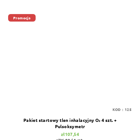
Promocja
KOD :
125
Pakiet startowy tlen inhalacyjny O₂ 4 szt. +
Pulsoksymetr
zł107,54
Cena