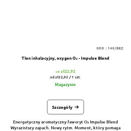
KOD :
140/BEZ
Tlen inhalacyjny, oxygen O₂ - Impulse Blend
zł22,92
od
Cena
od zł22,92 / 1 szt.
jednostkowa:
Magazynie
Szczegóły
Energetyczny aromatyczny faworyt O₂ Impulse Blend
Wyrazistszy zapach. Nowy rytm. Moment, który pomaga