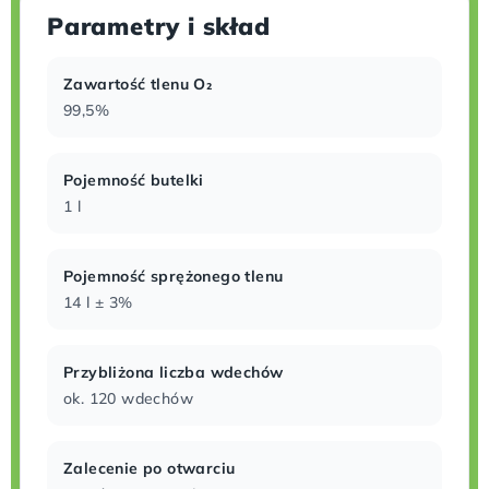
Parametry i skład
Zawartość tlenu O₂
99,5%
Pojemność butelki
1 l
Pojemność sprężonego tlenu
14 l ± 3%
Przybliżona liczba wdechów
ok. 120 wdechów
Zalecenie po otwarciu