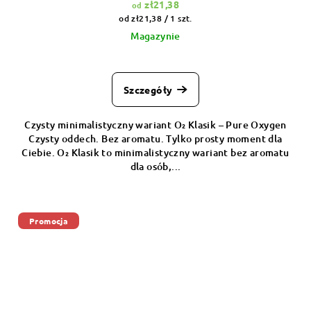
zł21,38
od
Cena
od zł21,38 / 1 szt.
jednostkowa:
Magazynie
Szczegóły
Czysty minimalistyczny wariant O₂ Klasik – Pure Oxygen
Czysty oddech. Bez aromatu. Tylko prosty moment dla
Ciebie. O₂ Klasik to minimalistyczny wariant bez aromatu
dla osób,...
Promocja