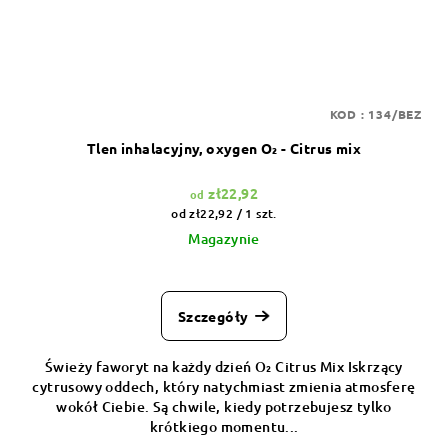
KOD :
134/BEZ
Tlen inhalacyjny, oxygen O₂ - Citrus mix
zł22,92
od
Cena
od zł22,92 / 1 szt.
jednostkowa:
Magazynie
Szczegóły
Świeży faworyt na każdy dzień O₂ Citrus Mix Iskrzący
cytrusowy oddech, który natychmiast zmienia atmosferę
wokół Ciebie. Są chwile, kiedy potrzebujesz tylko
krótkiego momentu...