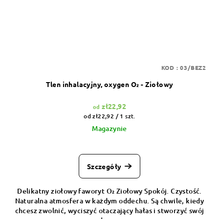
KOD :
03/BEZ2
Tlen inhalacyjny, oxygen O₂ - Ziołowy
zł22,92
od
Cena
od zł22,92 / 1 szt.
jednostkowa:
Magazynie
Szczegóły
Delikatny ziołowy faworyt O₂ Ziołowy Spokój. Czystość.
Naturalna atmosfera w każdym oddechu. Są chwile, kiedy
chcesz zwolnić, wyciszyć otaczający hałas i stworzyć swój