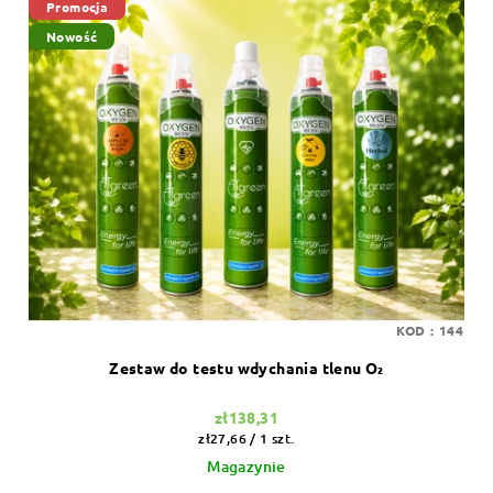
Promocja
Nowość
KOD :
144
Zestaw do testu wdychania tlenu O₂
zł138,31
Cena
zł27,66 / 1 szt.
jednostkowa:
Magazynie