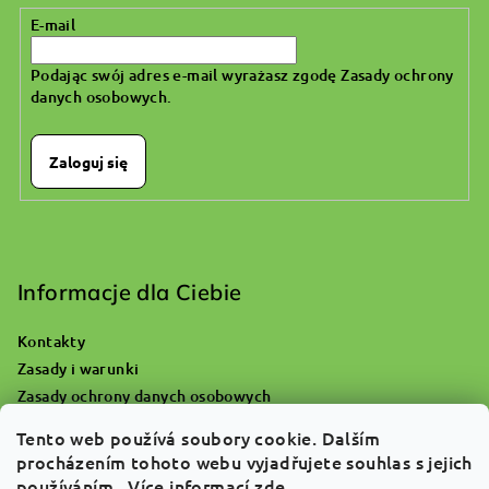
E-mail
Podając swój adres e-mail wyrażasz zgodę
Zasady ochrony
danych osobowych
.
Zaloguj się
Informacje dla Ciebie
Kontakty
Zasady i warunki
Zasady ochrony danych osobowych
Gdzie się udać z pustą butlą tlenową?
Tento web používá soubory cookie. Dalším
Reklamacje i zwrot towaru
procházením tohoto webu vyjadřujete souhlas s jejich
O nas
používáním.. Více informací
zde
.