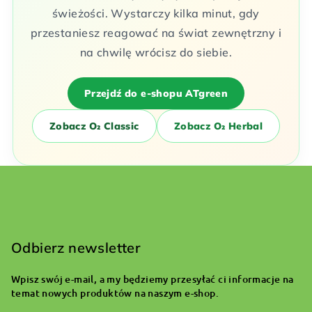
świeżości. Wystarczy kilka minut, gdy
przestaniesz reagować na świat zewnętrzny i
na chwilę wrócisz do siebie.
Przejdź do e-shopu ATgreen
Zobacz O₂ Classic
Zobacz O₂ Herbal
S
t
o
Odbierz newsletter
p
Wpisz swój e-mail, a my będziemy przesyłać ci informacje na
k
temat nowych produktów na naszym e-shop.
a