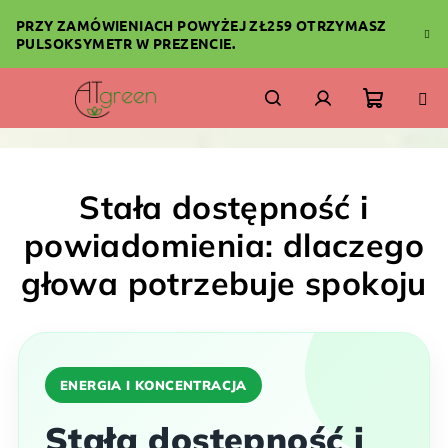
Przejść
PRZY ZAMÓWIENIACH POWYŻEJ ZŁ259 OTRZYMASZ
do
PULSOKSYMETR W PREZENCIE.
treści
Koszyk
Szukaj
Zaloguj
się
Stała dostępność i
powiadomienia: dlaczego
głowa potrzebuje spokoju
ENERGIA I KONCENTRACJA
Stała dostępność i