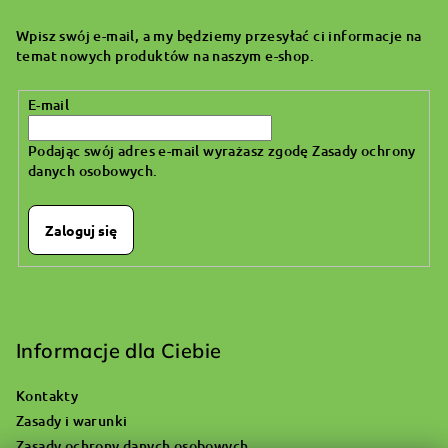
p
Wpisz swój e-mail, a my będziemy przesyłać ci informacje na
k
temat nowych produktów na naszym e-shop.
a
E-mail
Podając swój adres e-mail wyrażasz zgodę
Zasady ochrony
danych osobowych
.
Zaloguj się
Informacje dla Ciebie
Kontakty
Zasady i warunki
Zasady ochrony danych osobowych