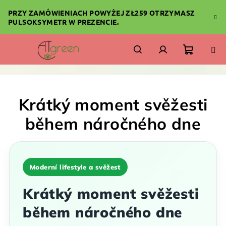
Przejść
PRZY ZAMÓWIENIACH POWYŻEJ ZŁ259 OTRZYMASZ
do
PULSOKSYMETR W PREZENCIE.
treści
Koszyk
Szukaj
Zaloguj
się
Krátký moment svěžesti
během náročného dne
Moderní lifestyle a svěžest
Krátký moment svěžesti
během náročného dne