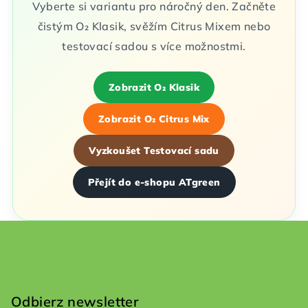
Vyberte si variantu pro náročný den. Začněte
čistým O₂ Klasik, svěžím Citrus Mixem nebo
testovací sadou s více možnostmi.
Zobrazit O₂ Klasik
Zobrazit O₂ Citrus Mix
Vyzkoušet Testovací sadu
Přejít do e-shopu ATgreen
S
t
o
Odbierz newsletter