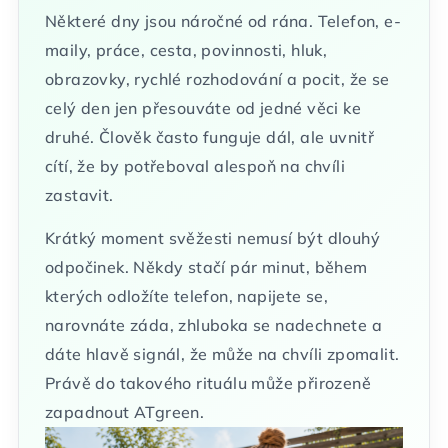
Některé dny jsou náročné od rána. Telefon, e-
maily, práce, cesta, povinnosti, hluk,
obrazovky, rychlé rozhodování a pocit, že se
celý den jen přesouváte od jedné věci ke
druhé. Člověk často funguje dál, ale uvnitř
cítí, že by potřeboval alespoň na chvíli
zastavit.
Krátký moment svěžesti nemusí být dlouhý
odpočinek. Někdy stačí pár minut, během
kterých odložíte telefon, napijete se,
narovnáte záda, zhluboka se nadechnete a
dáte hlavě signál, že může na chvíli zpomalit.
Právě do takového rituálu může přirozeně
zapadnout ATgreen.