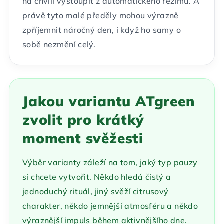
na chvíli vystoupit z automatického režimu. A
právě tyto malé předěly mohou výrazně
zpříjemnit náročný den, i když ho samy o
sobě nezmění celý.
Jakou variantu ATgreen
zvolit pro krátký
moment svěžesti
Výběr varianty záleží na tom, jaký typ pauzy
si chcete vytvořit. Někdo hledá čistý a
jednoduchý rituál, jiný svěží citrusový
charakter, někdo jemnější atmosféru a někdo
výraznější impuls během aktivnějšího dne.