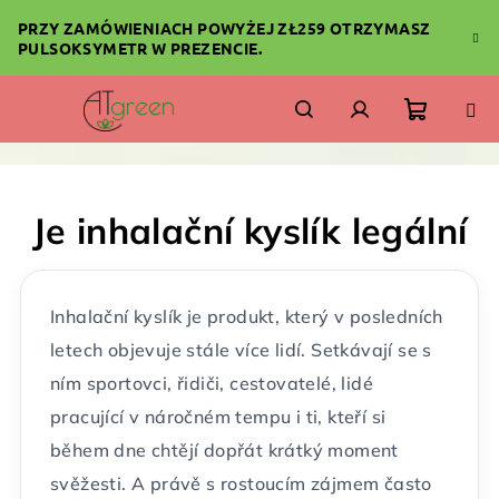
Przejść
PRZY ZAMÓWIENIACH POWYŻEJ ZŁ259 OTRZYMASZ
do
PULSOKSYMETR W PREZENCIE.
treści
Koszyk
Szukaj
Zaloguj
się
Je inhalační kyslík legální
Inhalační kyslík je produkt, který v posledních
letech objevuje stále více lidí. Setkávají se s
ním sportovci, řidiči, cestovatelé, lidé
pracující v náročném tempu i ti, kteří si
během dne chtějí dopřát krátký moment
svěžesti. A právě s rostoucím zájmem často