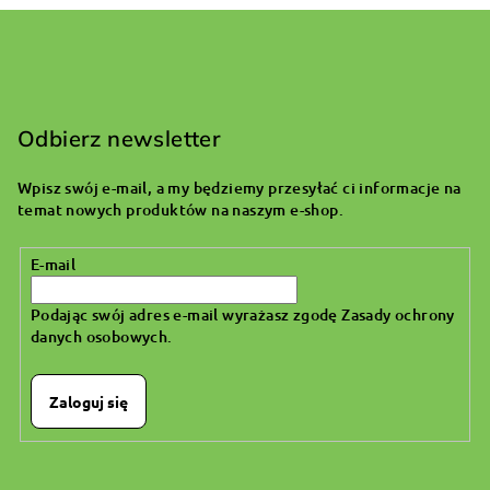
S
t
o
Odbierz newsletter
p
Wpisz swój e-mail, a my będziemy przesyłać ci informacje na
k
temat nowych produktów na naszym e-shop.
a
E-mail
Podając swój adres e-mail wyrażasz zgodę
Zasady ochrony
danych osobowych
.
Zaloguj się