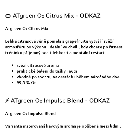
🍊 ATgreen O₂ Citrus Mix - ODKAZ
ATgreen O₂ Citrus Mix
Lehká citrusová vůně pomela a grapefruitu vytváří svěží
atmosféru po výkonu. Ideální ve chvíli, kdy chcete po fitness
tréninku příjemný pocit lehkosti a mentální restart.
svěží citrusové aroma
praktické balení do tašky i auta
vhodné po sportu, na cestách i během náročného dne
99,5 % O₂
⚡ ATgreen O₂ Impulse Blend - ODKAZ
ATgreen O₂ Impulse Blend
Varianta inspirovaná kávovým aroma je oblíbená mezi lidmi,