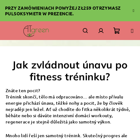
Przejść
PRZY ZAMÓWIENIACH POWYŻEJ ZŁ259 OTRZYMASZ
do
PULSOKSYMETR W PREZENCIE.
treści
Koszyk
Szukaj
Zaloguj
się
Jak zvládnout únavu po
fitness tréninku?
Znáte ten pocit?
Trénink skončí, tělo má odpracováno… ale místo přívalu
energie přichází únava, těžké nohy a pocit, že by člověk
nejraději jen ležel. Ať už chodíte do fitka několikrát týdně,
běháte nebo si dáváte intenzivní domácí workouty,
regenerace je stejně důležitá jako samotný výkon.
Mnoho lidí řeší jen samotný trénink. Skutečný progres ale