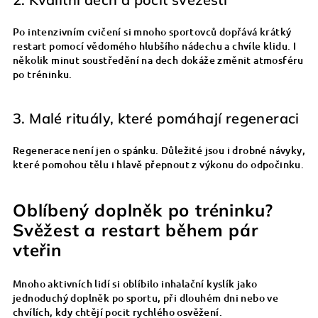
Po intenzivním cvičení si mnoho sportovců dopřává krátký
restart pomocí vědomého hlubšího nádechu a chvíle klidu. I
několik minut soustředění na dech dokáže změnit atmosféru
po tréninku.
3. Malé rituály, které pomáhají regeneraci
Regenerace není jen o spánku. Důležité jsou i drobné návyky,
které pomohou tělu i hlavě přepnout z výkonu do odpočinku.
Oblíbený doplněk po tréninku?
Svěžest a restart během pár
vteřin
Mnoho aktivních lidí si oblíbilo inhalační kyslík jako
jednoduchý doplněk po sportu, při dlouhém dni nebo ve
chvílích, kdy chtějí pocit rychlého osvěžení.