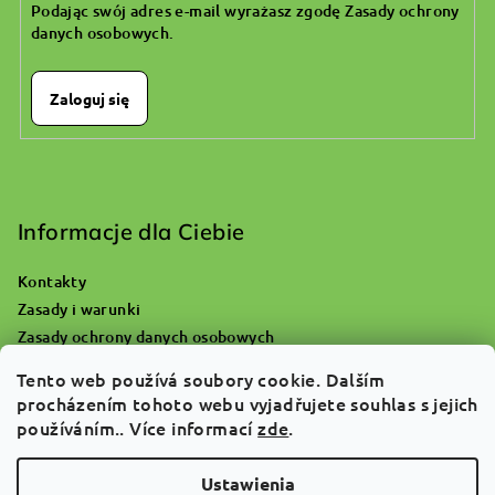
Podając swój adres e-mail wyrażasz zgodę
Zasady ochrony
danych osobowych
.
Zaloguj się
Informacje dla Ciebie
Kontakty
Zasady i warunki
Zasady ochrony danych osobowych
Gdzie się udać z pustą butlą tlenową?
Tento web používá soubory cookie. Dalším
Reklamacje i zwrot towaru
procházením tohoto webu vyjadřujete souhlas s jejich
O nas
používáním.. Více informací
zde
.
FAQ
Ustawienia