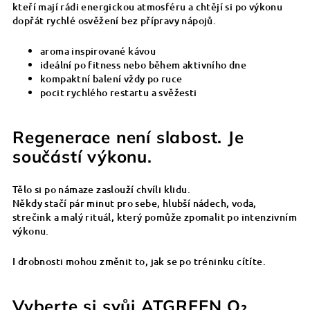
kteří mají rádi energickou atmosféru a chtějí si po výkonu
dopřát rychlé osvěžení bez přípravy nápojů.
aroma inspirované kávou
ideální po fitness nebo během aktivního dne
kompaktní balení vždy po ruce
pocit rychlého restartu a svěžesti
Regenerace není slabost. Je
součástí výkonu.
Tělo si po námaze zaslouží chvíli klidu.
Někdy stačí pár minut pro sebe, hlubší nádech, voda,
strečink a malý rituál, který pomůže zpomalit po intenzivním
výkonu.
I drobnosti mohou změnit to, jak se po tréninku cítíte.
Vyberte si svůj ATGREEN O₂