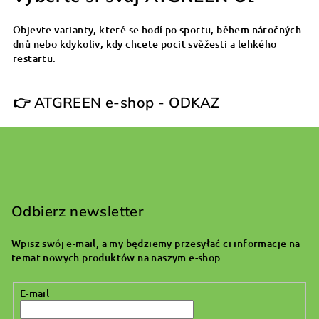
Objevte varianty, které se hodí po sportu, během náročných
dnů nebo kdykoliv, kdy chcete pocit svěžesti a lehkého
restartu.
👉
ATGREEN e‑shop
- ODKAZ
S
t
o
Odbierz newsletter
p
Wpisz swój e-mail, a my będziemy przesyłać ci informacje na
k
temat nowych produktów na naszym e-shop.
a
E-mail