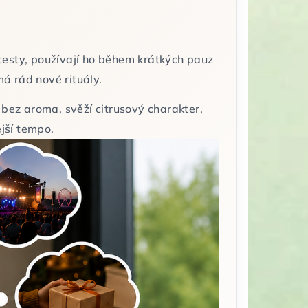
a cesty, používají ho během krátkých pauz
má rád nové rituály.
 bez aroma, svěží citrusový charakter,
ější tempo.