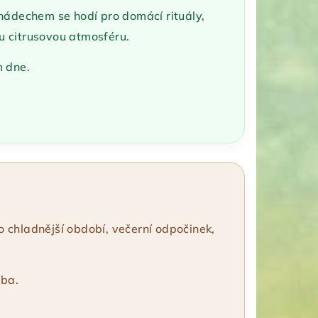
m nádechem se hodí pro domácí rituály,
ou citrusovou atmosféru.
m dne.
pro chladnější období, večerní odpočinek,
.
lba.