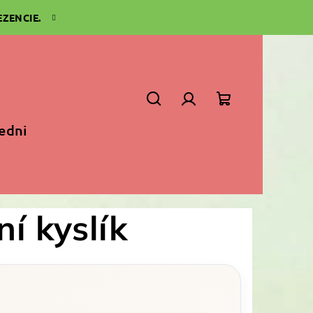
ZENCIE.
Szukaj
Zaloguj
Koszyk
iedni
się
í kyslík