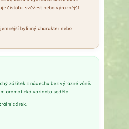
uje čistotu, svěžest nebo výraznější
e jemnější bylinný charakter nebo
duchý zážitek z nádechu bez výrazné vůně.
y jim aromatická varianta seděla.
rální dárek.