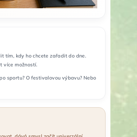
dit tím, kdy ho chcete zařadit do dne.
t více možností.
il po sportu? O festivalovou výbavu? Nebo
vovat, dává smysl začít univerzální