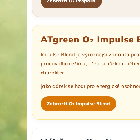
Zobrazit O₂ Propolis
ATgreen O₂ Impulse B
Impulse Blend je výraznější varianta pro 
pracovního režimu, před schůzkou, během 
charakter.
Jako dárek se hodí pro energické osobnost
Zobrazit O₂ Impulse Blend