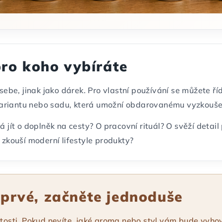
 pro koho vybíráte
 sebe, jinak jako dárek. Pro vlastní používání se můžete ří
í variantu nebo sadu, která umožní obdarovanému vyzkouše
Má jít o doplněk na cesty? O pracovní rituál? O svěží deta
 zkouší moderní lifestyle produkty?
oprvé, začněte jednoduše
itosti. Pokud nevíte, jaké aroma nebo styl vám bude vyho