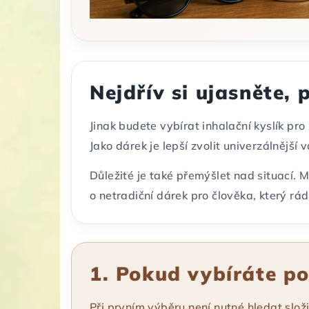
Nejdřív si ujasněte,
Jinak budete vybírat inhalační kyslík pro
Jako dárek je lepší zvolit univerzálnějš
Důležité je také přemýšlet nad situací. 
o netradiční dárek pro člověka, který rád
1. Pokud vybíráte p
Při prvním výběru není nutné hledat slož