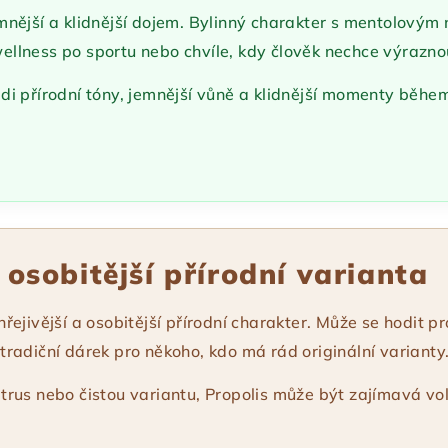
jemnější a klidnější dojem. Bylinný charakter s mentolový
 wellness po sportu nebo chvíle, kdy člověk nechce výrazn
rádi přírodní tóny, jemnější vůně a klidnější momenty běhe
 osobitější přírodní varianta
 hřejivější a osobitější přírodní charakter. Může se hodit 
radiční dárek pro někoho, kdo má rád originální varianty
rus nebo čistou variantu, Propolis může být zajímavá vo