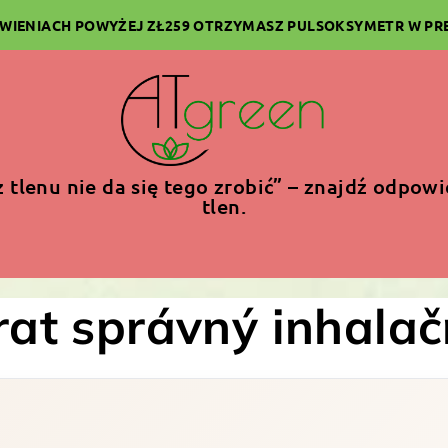
WIENIACH POWYŻEJ ZŁ259 OTRZYMASZ PULSOKSYMETR W PRE
 tlenu nie da się tego zrobić” – znajdź odpow
tlen.
rat správný inhalačn