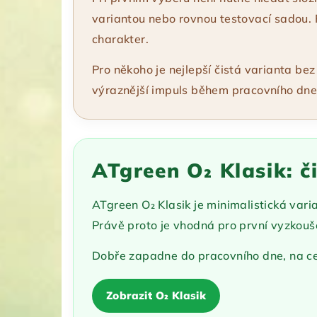
variantou nebo rovnou testovací sadou. P
charakter.
Pro někoho je nejlepší čistá varianta bez
výraznější impuls během pracovního dne.
ATgreen O₂ Klasik: č
ATgreen O₂ Klasik je minimalistická vari
Právě proto je vhodná pro první vyzkoušení
Dobře zapadne do pracovního dne, na ces
Zobrazit O₂ Klasik