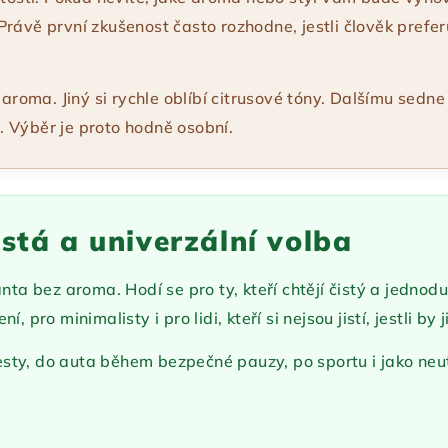
rávě první zkušenost často rozhodne, jestli člověk prefer
 aroma. Jiný si rychle oblíbí citrusové tóny. Dalšímu sedn
 Výběr je proto hodně osobní.
istá a univerzální volba
anta bez aroma. Hodí se pro ty, kteří chtějí čistý a jedno
, pro minimalisty i pro lidi, kteří si nejsou jistí, jestli b
ty, do auta během bezpečné pauzy, po sportu i jako neut