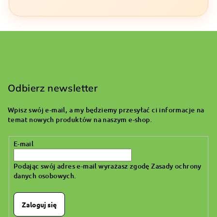
S
t
o
Odbierz newsletter
p
Wpisz swój e-mail, a my będziemy przesyłać ci informacje na
k
temat nowych produktów na naszym e-shop.
a
E-mail
Podając swój adres e-mail wyrażasz zgodę
Zasady ochrony
danych osobowych
.
Zaloguj się