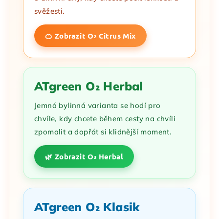
svěžesti.
🍊 Zobrazit O₂ Citrus Mix
ATgreen O₂ Herbal
Jemná bylinná varianta se hodí pro
chvíle, kdy chcete během cesty na chvíli
zpomalit a dopřát si klidnější moment.
🌿 Zobrazit O₂ Herbal
ATgreen O₂ Klasik