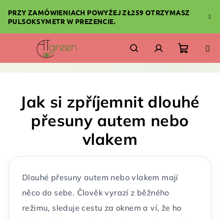
Przejść
PRZY ZAMÓWIENIACH POWYŻEJ ZŁ259 OTRZYMASZ
do
PULSOKSYMETR W PREZENCIE.
treści
Koszyk
Szukaj
Zaloguj
się
Jak si zpříjemnit dlouhé
přesuny autem nebo
vlakem
Dlouhé přesuny autem nebo vlakem mají
něco do sebe. Člověk vyrazí z běžného
režimu, sleduje cestu za oknem a ví, že ho