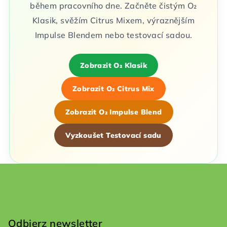
během pracovního dne. Začněte čistým O₂
Klasik, svěžím Citrus Mixem, výraznějším
Impulse Blendem nebo testovací sadou.
Zobrazit O₂ Klasik
Zobrazit O₂ Citrus Mix
Zobrazit O₂ Impulse Blend
Vyzkoušet Testovací sadu
S
t
o
Odbierz newsletter