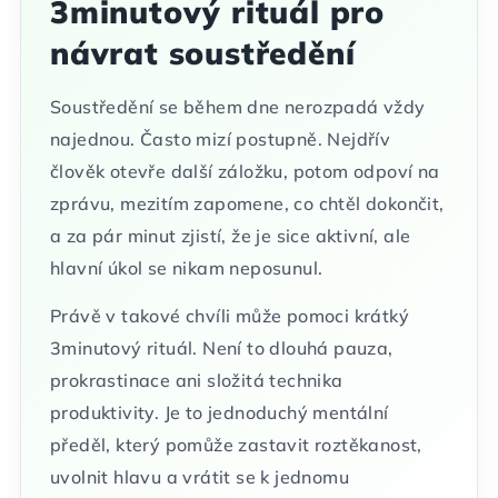
3minutový rituál pro
návrat soustředění
Soustředění se během dne nerozpadá vždy
najednou. Často mizí postupně. Nejdřív
člověk otevře další záložku, potom odpoví na
zprávu, mezitím zapomene, co chtěl dokončit,
a za pár minut zjistí, že je sice aktivní, ale
hlavní úkol se nikam neposunul.
Právě v takové chvíli může pomoci krátký
3minutový rituál. Není to dlouhá pauza,
prokrastinace ani složitá technika
produktivity. Je to jednoduchý mentální
předěl, který pomůže zastavit roztěkanost,
uvolnit hlavu a vrátit se k jednomu