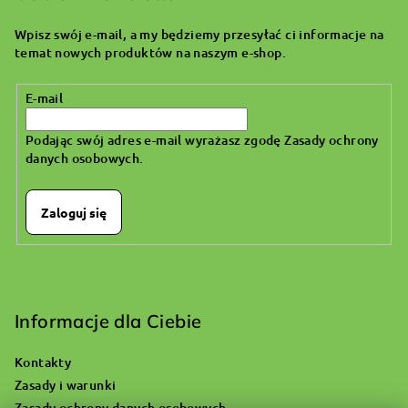
p
Wpisz swój e-mail, a my będziemy przesyłać ci informacje na
k
temat nowych produktów na naszym e-shop.
a
E-mail
Podając swój adres e-mail wyrażasz zgodę
Zasady ochrony
danych osobowych
.
Zaloguj się
Informacje dla Ciebie
Kontakty
Zasady i warunki
Zasady ochrony danych osobowych