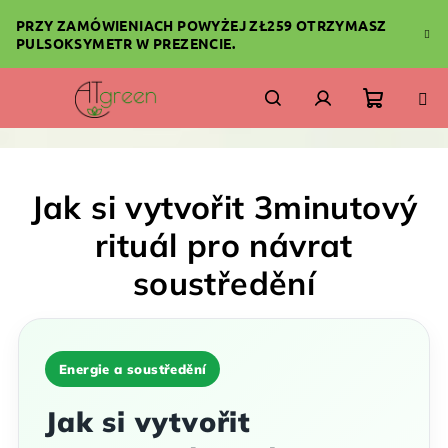
Przejść
PRZY ZAMÓWIENIACH POWYŻEJ ZŁ259 OTRZYMASZ
do
PULSOKSYMETR W PREZENCIE.
treści
Koszyk
Szukaj
Zaloguj
się
Jak si vytvořit 3minutový
rituál pro návrat
soustředění
Energie a soustředění
Jak si vytvořit