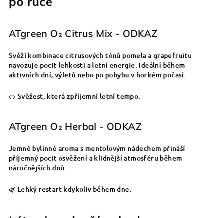
po ruce
ATgreen O₂ Citrus Mix - ODKAZ
Svěží kombinace citrusových tónů pomela a grapefruitu
navozuje pocit lehkosti a letní energie. Ideální během
aktivních dní, výletů nebo po pohybu v horkém počasí.
🍊 Svěžest, která zpříjemní letní tempo.
ATgreen O₂ Herbal - ODKAZ
Jemné bylinné aroma s mentolovým nádechem přináší
příjemný pocit osvěžení a klidnější atmosféru během
náročnějších dnů.
🌿 Lehký restart kdykoliv během dne.