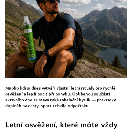
Mnoho lidí si dnes vytváří vlastní letní rituály pro rychlé
osvěžení a lepší pocit při pohybu. Oblíbenou součástí
aktivního dne se stává také inhalační kyslík — praktický
doplněk na cesty, sport i chvíle odpočinku.
Letní osvěžení, které máte vždy