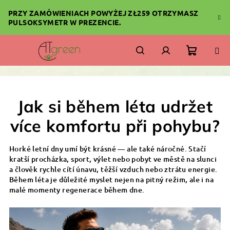
Przejść
PRZY ZAMÓWIENIACH POWYŻEJ ZŁ259 OTRZYMASZ
do
PULSOKSYMETR W PREZENCIE.
treści
Koszyk
Szukaj
Zaloguj
się
Jak si během léta udržet
více komfortu při pohybu?
Horké letní dny umí být krásné — ale také náročné. Stačí
kratší procházka, sport, výlet nebo pobyt ve městě na slunci
a člověk rychle cítí únavu, těžší vzduch nebo ztrátu energie.
Během léta je důležité myslet nejen na pitný režim, ale i na
malé momenty regenerace během dne.