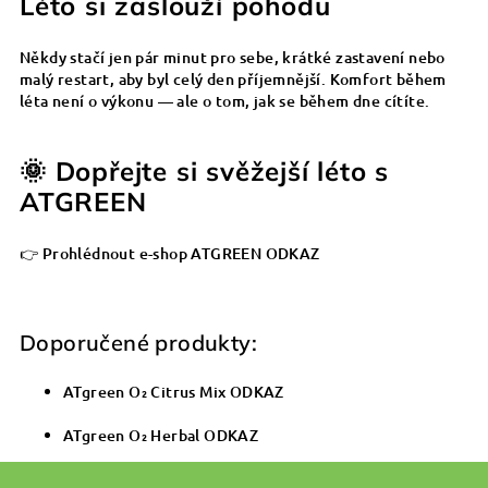
Léto si zaslouží pohodu
Někdy stačí jen pár minut pro sebe, krátké zastavení nebo
malý restart, aby byl celý den příjemnější. Komfort během
léta není o výkonu — ale o tom, jak se během dne cítíte.
🌞 Dopřejte si svěžejší léto s
ATGREEN
👉
Prohlédnout e-shop ATGREEN ODKAZ
Doporučené produkty:
ATgreen O₂ Citrus Mix ODKAZ
ATgreen O₂ Herbal ODKAZ