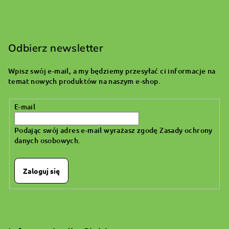
S
t
o
Odbierz newsletter
p
Wpisz swój e-mail, a my będziemy przesyłać ci informacje na
k
temat nowych produktów na naszym e-shop.
a
E-mail
Podając swój adres e-mail wyrażasz zgodę
Zasady ochrony
danych osobowych
.
Zaloguj się