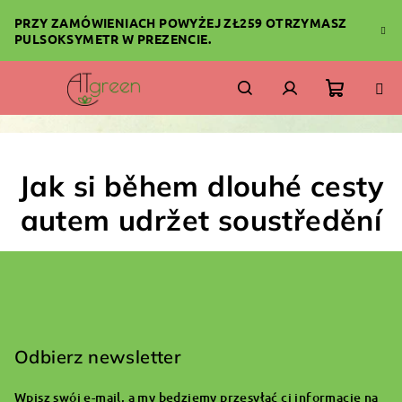
Przejść
PRZY ZAMÓWIENIACH POWYŻEJ ZŁ259 OTRZYMASZ
do
PULSOKSYMETR W PREZENCIE.
treści
Koszyk
Szukaj
Zaloguj
się
Jak si během dlouhé cesty
autem udržet soustředění
S
t
o
Odbierz newsletter
p
Wpisz swój e-mail, a my będziemy przesyłać ci informacje na