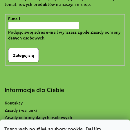
k
temat nowych produktów na naszym e-shop.
a
E-mail
Podając swój adres e-mail wyrażasz zgodę
Zasady ochrony
danych osobowych
.
Zaloguj się
Informacje dla Ciebie
Kontakty
Zasady i warunki
Zasady ochrony danych osobowych
Gdzie się udać z pustą butlą tlenową?
Tento web používá soubory cookie. Dalším