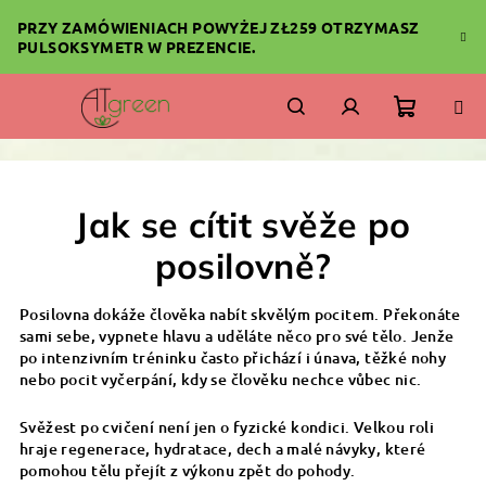
Przejść
PRZY ZAMÓWIENIACH POWYŻEJ ZŁ259 OTRZYMASZ
do
PULSOKSYMETR W PREZENCIE.
treści
Koszyk
Szukaj
Zaloguj
się
Jak se cítit svěže po
posilovně?
Posilovna dokáže člověka nabít skvělým pocitem. Překonáte
sami sebe, vypnete hlavu a uděláte něco pro své tělo. Jenže
po intenzivním tréninku často přichází i únava, těžké nohy
nebo pocit vyčerpání, kdy se člověku nechce vůbec nic.
Svěžest po cvičení není jen o fyzické kondici. Velkou roli
hraje regenerace, hydratace, dech a malé návyky, které
pomohou tělu přejít z výkonu zpět do pohody.