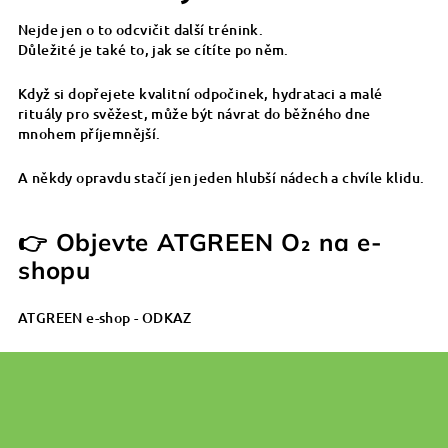
Nejde jen o to odcvičit další trénink.
Důležité je také to, jak se cítíte po něm.
Když si dopřejete kvalitní odpočinek, hydrataci a malé
rituály pro svěžest, může být návrat do běžného dne
mnohem příjemnější.
A někdy opravdu stačí jen jeden hlubší nádech a chvíle klidu.
👉 Objevte ATGREEN O₂ na e-
shopu
ATGREEN e-shop
- ODKAZ
S
t