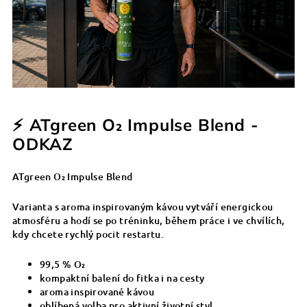
⚡ ATgreen O₂ Impulse Blend -
ODKAZ
ATgreen O₂ Impulse Blend
Varianta s aroma inspirovaným kávou vytváří energickou
atmosféru a hodí se po tréninku, během práce i ve chvílích,
kdy chcete rychlý pocit restartu.
99,5 % O₂
kompaktní balení do fitka i na cesty
aroma inspirované kávou
oblíbená volba pro aktivní životní styl