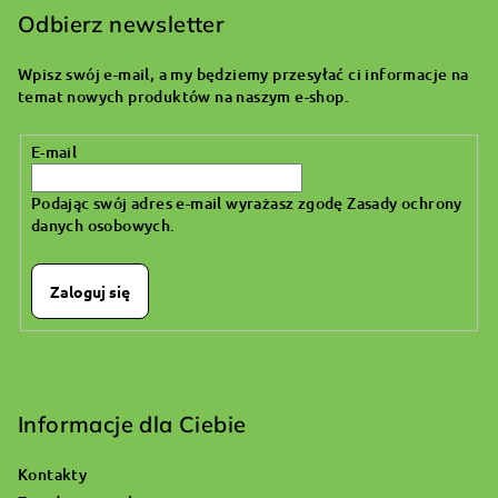
o
Odbierz newsletter
p
Wpisz swój e-mail, a my będziemy przesyłać ci informacje na
k
temat nowych produktów na naszym e-shop.
a
E-mail
Podając swój adres e-mail wyrażasz zgodę
Zasady ochrony
danych osobowych
.
Zaloguj się
Informacje dla Ciebie
Kontakty