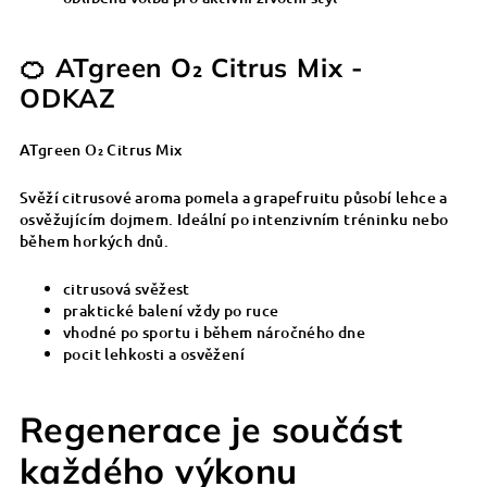
🍊 ATgreen O₂ Citrus Mix -
ODKAZ
ATgreen O₂ Citrus Mix
Svěží citrusové aroma pomela a grapefruitu působí lehce a
osvěžujícím dojmem. Ideální po intenzivním tréninku nebo
během horkých dnů.
citrusová svěžest
praktické balení vždy po ruce
vhodné po sportu i během náročného dne
pocit lehkosti a osvěžení
Regenerace je součást
každého výkonu