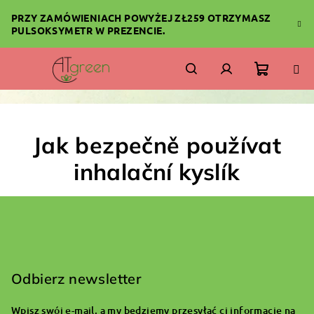
Przejść
PRZY ZAMÓWIENIACH POWYŻEJ ZŁ259 OTRZYMASZ
do
PULSOKSYMETR W PREZENCIE.
treści
Koszyk
Szukaj
Zaloguj
się
Jak bezpečně používat
inhalační kyslík
S
t
o
Odbierz newsletter
p
Wpisz swój e-mail, a my będziemy przesyłać ci informacje na