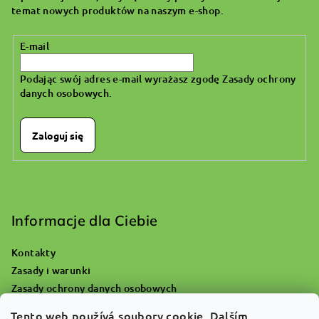
k
temat nowych produktów na naszym e-shop.
a
E-mail
Podając swój adres e-mail wyrażasz zgodę
Zasady ochrony
danych osobowych
.
Zaloguj się
Informacje dla Ciebie
Kontakty
Zasady i warunki
Zasady ochrony danych osobowych
Gdzie się udać z pustą butlą tlenową?
Tento web používá soubory cookie. Dalším