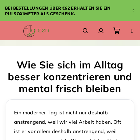
Zum
BEI BESTELLUNGEN ÜBER €62 ERHALTEN SIE EIN
Inhalt
PULSOXIMETER ALS GESCHENK.
springen
Warenk
Suchen
Login
Wie Sie sich im Alltag
besser konzentrieren und
mental frisch bleiben
Ein moderner Tag ist nicht nur deshalb
anstrengend, weil wir viel Arbeit haben. Oft
ist er vor allem deshalb anstrengend, weil