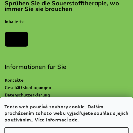
Sprühen Sie die Sauerstofftherapie, wo
immer Sie sie brauchen
Inhalierte...
Archiv
Informationen für Sie
Kontakte
Geschäftsbedingungen
Datenschutzerklärung
Wohin mit einer leeren Sauerstoffflasche?
Tento web používá soubory cookie. Dalším
Reklamationen und Warenrückgabe
procházením tohoto webu vyjadřujete souhlas s jejich
Über uns
používáním.. Více informací
zde
.
FAQ