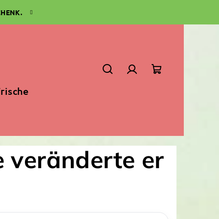
CHENK.
Suchen
Login
Warenkorb
rische
 veränderte er