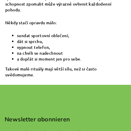
schopnost zpomalit může výrazně ovlivnit každodenní
pohodu.
Někdy stačí opravdu málo:
sundat sportovní oblečení,
dát si sprchu,
vypnout telefon,
na chvíli se nadechnout
a dopřát si moment jen pro sebe.
Takové malé rituály mají větší sílu, než si často
uvědomujeme.
F
u
ß
Newsletter abonnieren
z