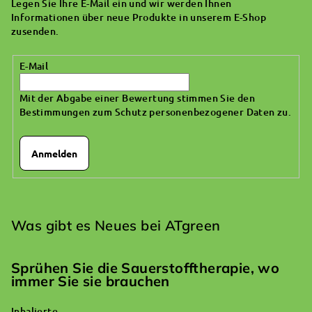
Legen Sie Ihre E-Mail ein und wir werden Ihnen
e
Informationen über neue Produkte in unserem E-Shop
i
zusenden.
l
E-Mail
e
Mit der Abgabe einer Bewertung stimmen Sie den
Bestimmungen zum Schutz personenbezogener Daten zu
.
Anmelden
Was gibt es Neues bei ATgreen
Sprühen Sie die Sauerstofftherapie, wo
immer Sie sie brauchen
Inhalierte...