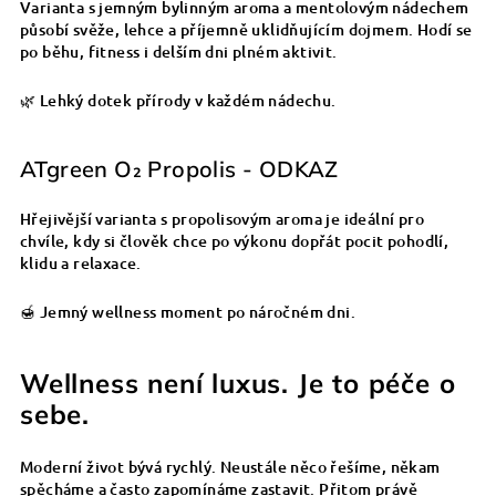
Varianta s jemným bylinným aroma a mentolovým nádechem
působí svěže, lehce a příjemně uklidňujícím dojmem. Hodí se
po běhu, fitness i delším dni plném aktivit.
🌿 Lehký dotek přírody v každém nádechu.
ATgreen O₂ Propolis - ODKAZ
Hřejivější varianta s propolisovým aroma je ideální pro
chvíle, kdy si člověk chce po výkonu dopřát pocit pohodlí,
klidu a relaxace.
🍯 Jemný wellness moment po náročném dni.
Wellness není luxus. Je to péče o
sebe.
Moderní život bývá rychlý. Neustále něco řešíme, někam
spěcháme a často zapomínáme zastavit. Přitom právě