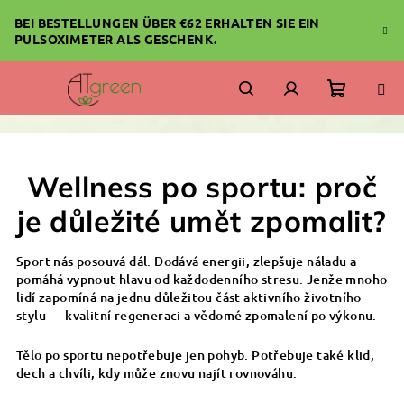
Zum
BEI BESTELLUNGEN ÜBER €62 ERHALTEN SIE EIN
Inhalt
PULSOXIMETER ALS GESCHENK.
springen
Warenk
Suchen
Login
Wellness po sportu: proč
je důležité umět zpomalit?
Sport nás posouvá dál. Dodává energii, zlepšuje náladu a
pomáhá vypnout hlavu od každodenního stresu. Jenže mnoho
lidí zapomíná na jednu důležitou část aktivního životního
stylu — kvalitní regeneraci a vědomé zpomalení po výkonu.
Tělo po sportu nepotřebuje jen pohyb. Potřebuje také klid,
dech a chvíli, kdy může znovu najít rovnováhu.