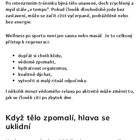
Po intenzivním tréninku bývá tělo unavené, dech zrychlený a
mysl stále „v tempu“. Pokud člověk dlouhodobě jede bez
zastavení, může se začít cítit vyčerpaně, podrážděně nebo
bez energie.
Wellness po sportu není jen sauna nebo masáž. Je to celkový
přístup k regeneraci:
dopřát si chvíli klidu,
vědomě zpomalit,
hydratovat organismus,
kvalitně dýchat,
vytvořit si malý rituál odpočinku.
I několik minut vědomého relaxu po aktivitě může změnit to,
jak se člověk cítí po zbytek dne.
Když tělo zpomalí, hlava se
uklidní