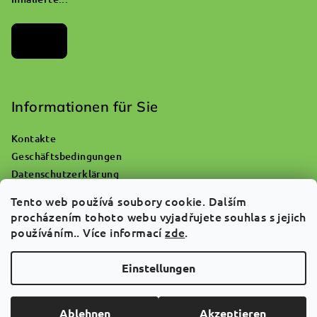
Archiv
Informationen für Sie
Kontakte
Geschäftsbedingungen
Datenschutzerklärung
Wohin mit einer leeren Sauerstoffflasche?
Tento web používá soubory cookie. Dalším
Reklamationen und Warenrückgabe
procházením tohoto webu vyjadřujete souhlas s jejich
Über uns
používáním.. Více informací
zde
.
FAQ
Einstellungen
Copyright 2026
ATGREEN
. Alle Rechte vorbehalten.
Cookie-
Einstellungen ändern
Ablehnen
Akzeptieren