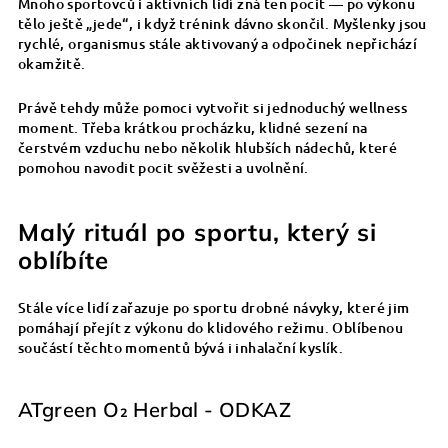
Mnoho sportovců i aktivních lidí zná ten pocit — po výkonu
tělo ještě „jede“, i když trénink dávno skončil. Myšlenky jsou
rychlé, organismus stále aktivovaný a odpočinek nepřichází
okamžitě.
Právě tehdy může pomoci vytvořit si jednoduchý wellness
moment. Třeba krátkou procházku, klidné sezení na
čerstvém vzduchu nebo několik hlubších nádechů, které
pomohou navodit pocit svěžesti a uvolnění.
Malý rituál po sportu, který si
oblíbíte
Stále více lidí zařazuje po sportu drobné návyky, které jim
pomáhají přejít z výkonu do klidového režimu. Oblíbenou
součástí těchto momentů bývá i inhalační kyslík.
ATgreen O₂ Herbal - ODKAZ