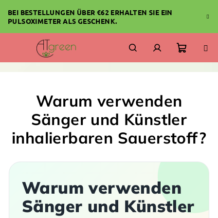
Zum
BEI BESTELLUNGEN ÜBER €62 ERHALTEN SIE EIN
Inhalt
PULSOXIMETER ALS GESCHENK.
springen
Warenk
Suchen
Login
Warum verwenden
Sänger und Künstler
inhalierbaren Sauerstoff?
Warum verwenden
Sänger und Künstler