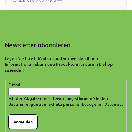
Sie sich bitte an einen Arzt.
F
u
ß
Newsletter abonnieren
z
Legen Sie Ihre E-Mail ein und wir werden Ihnen
e
Informationen über neue Produkte in unserem E-Shop
i
zusenden.
l
E-Mail
e
Mit der Abgabe einer Bewertung stimmen Sie den
Bestimmungen zum Schutz personenbezogener Daten zu
.
Anmelden