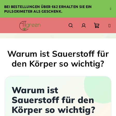
Zum
BEI BESTELLUNGEN ÜBER €62 ERHALTEN SIE EIN
Inhalt
PULSOXIMETER ALS GESCHENK.
springen
Warenk
Suchen
Login
Warum ist Sauerstoff für
den Körper so wichtig?
Warum ist
Sauerstoff für den
Körper so wichtig?