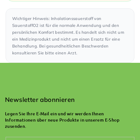
Wichtiger Hinweis: Inhalationssauerstoff von
SauerstoffO2 ist für die normale Anwendung und den
persönlichen Komfort bestimmt. Es handelt sich nicht um
ein Medizinprodukt und nicht um einen Ersatz für eine
Behandlung. Bei gesundheitlichen Beschwerden
konsultieren Sie bitte einen Arzt.
F
u
ß
Newsletter abonnieren
z
Legen Sie Ihre E-Mail ein und wir werden Ihnen
e
Informationen über neue Produkte in unserem E-Shop
i
zusenden.
l