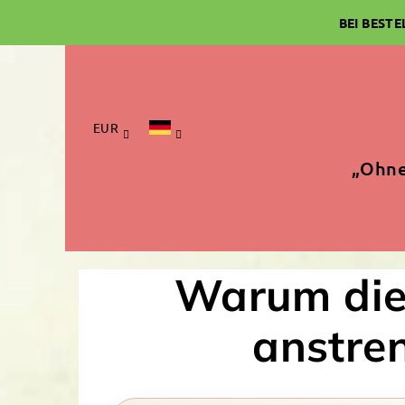
Zum
BEI BEST
Inhalt
springen
EUR
„Ohne
Warum die 
anstren