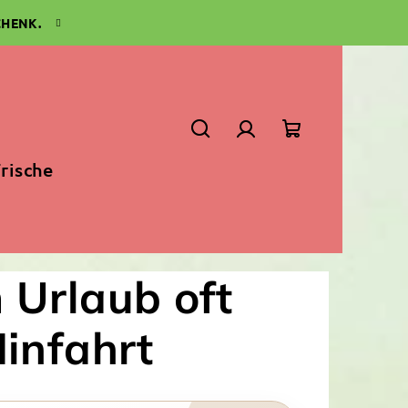
CHENK.
Suchen
Login
Warenkorb
rische
 Urlaub oft
Hinfahrt