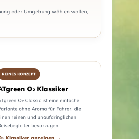
mmung oder Umgebung wählen wollen,
REINES KONZEPT
ATgreen O₂ Klassiker
ATgreen O₂ Classic ist eine einfache
Variante ohne Aroma für Fahrer, die
einen reinen und unaufdringlichen
Reisebegleiter bevorzugen.
O₂ Klassiker anzeigen →