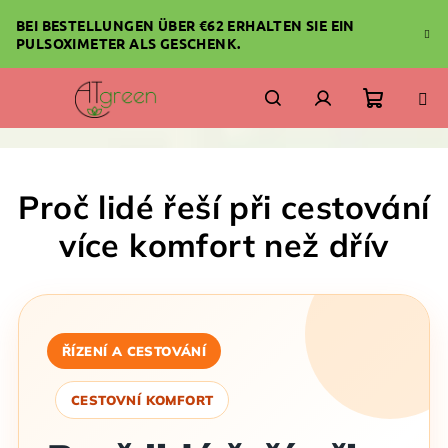
Zum
BEI BESTELLUNGEN ÜBER €62 ERHALTEN SIE EIN
Inhalt
PULSOXIMETER ALS GESCHENK.
springen
Warenk
Suchen
Login
Proč lidé řeší při cestování
více komfort než dřív
ŘÍZENÍ A CESTOVÁNÍ
CESTOVNÍ KOMFORT