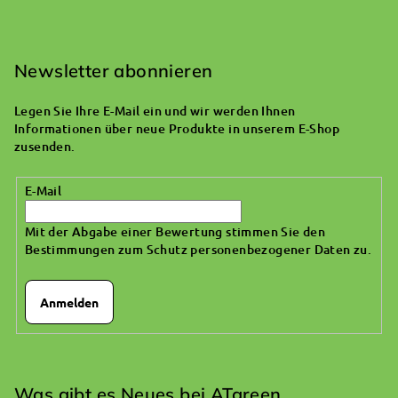
F
u
ß
Newsletter abonnieren
z
Legen Sie Ihre E-Mail ein und wir werden Ihnen
e
Informationen über neue Produkte in unserem E-Shop
i
zusenden.
l
E-Mail
e
Mit der Abgabe einer Bewertung stimmen Sie den
Bestimmungen zum Schutz personenbezogener Daten zu
.
Anmelden
Was gibt es Neues bei ATgreen