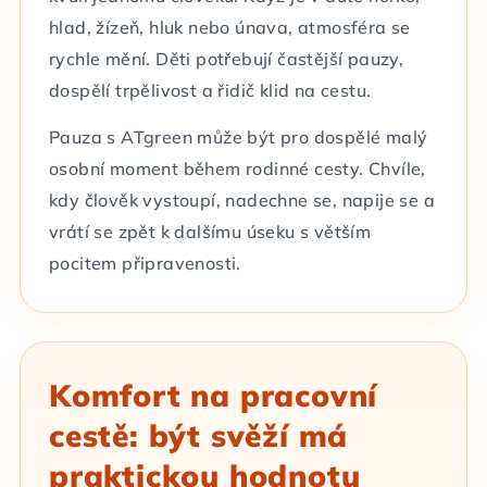
hlad, žízeň, hluk nebo únava, atmosféra se
rychle mění. Děti potřebují častější pauzy,
dospělí trpělivost a řidič klid na cestu.
Pauza s ATgreen může být pro dospělé malý
osobní moment během rodinné cesty. Chvíle,
kdy člověk vystoupí, nadechne se, napije se a
vrátí se zpět k dalšímu úseku s větším
pocitem připravenosti.
Komfort na pracovní
cestě: být svěží má
praktickou hodnotu