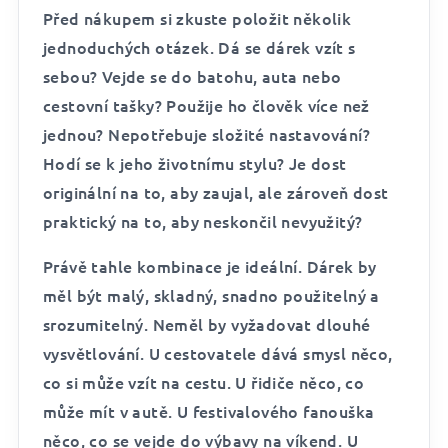
Před nákupem si zkuste položit několik
jednoduchých otázek. Dá se dárek vzít s
sebou? Vejde se do batohu, auta nebo
cestovní tašky? Použije ho člověk více než
jednou? Nepotřebuje složité nastavování?
Hodí se k jeho životnímu stylu? Je dost
originální na to, aby zaujal, ale zároveň dost
praktický na to, aby neskončil nevyužitý?
Právě tahle kombinace je ideální. Dárek by
měl být malý, skladný, snadno použitelný a
srozumitelný. Neměl by vyžadovat dlouhé
vysvětlování. U cestovatele dává smysl něco,
co si může vzít na cestu. U řidiče něco, co
může mít v autě. U festivalového fanouška
něco, co se vejde do výbavy na víkend. U