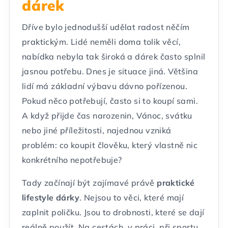
dárek
Dříve bylo jednodušší udělat radost něčím
praktickým. Lidé neměli doma tolik věcí,
nabídka nebyla tak široká a dárek často splnil
jasnou potřebu. Dnes je situace jiná. Většina
lidí má základní výbavu dávno pořízenou.
Pokud něco potřebují, často si to koupí sami.
A když přijde čas narozenin, Vánoc, svátku
nebo jiné příležitosti, najednou vzniká
problém: co koupit člověku, který vlastně nic
konkrétního nepotřebuje?
Tady začínají být zajímavé právě
praktické
lifestyle dárky
. Nejsou to věci, které mají
zaplnit poličku. Jsou to drobnosti, které se dají
reálně použít. Na cestách, v práci, při sportu,