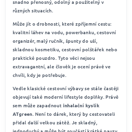
snadno přenosný, odolný a použitelný v
různých situacích.
Může jít o drobnosti, které zpříjemní cestu:
kvalitní láhev na vodu, powerbanku, cestovní
organizér, malý ručník, špunty do uší,
skladnou kosmetiku, cestovní polštářek nebo
praktické pouzdro. Tyto věci nejsou
extravagantní, ale člověk je ocení právě ve
chvíli, kdy je potřebuje.
Vedle klasické cestovní výbavy se stále častěji
objevují také moderní lifestyle doplňky. Právě
sem může zapadnout
inhalační kyslík
. Není to dárek, který by cestovateli
ATgreen
přidal další velkou zátěž. Je skladný,
jednoduchý a může být součástí krátké pauzy