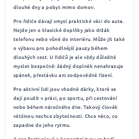
dlouhé dny a pobyt mimo domov.
Pro řidiče dávají smysl praktické věci do auta.
Nejde jen o klasické doplňky jako držák
telefonu nebo vůně do interiéru. Může jít také
o výbavu pro pohodlnější pauzy během
dlouhých cest. U řidičů je ale vždy důležité
myslet bezpečně: žádný doplněk nenahrazuje
spánek, přestávku ani zodpovědné řízení.
Pro aktivní lidi jsou vhodné dárky, které se
dají použít v práci, po sportu, při cestování
nebo během náročného dne. Takový člověk
většinou nechce zbytečnosti. Chce něco, co
zapadne do jeho rytmu.
A pro festivalové a koncertní typy se hodí