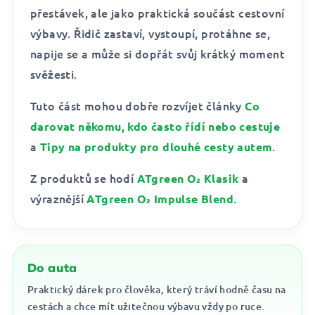
přestávek, ale jako praktická součást cestovní
výbavy. Řidič zastaví, vystoupí, protáhne se,
napije se a může si dopřát svůj krátký moment
svěžesti.
Tuto část mohou dobře rozvíjet články
Co
darovat někomu, kdo často řídí nebo cestuje
a
.
Tipy na produkty pro dlouhé cesty autem
Z produktů se hodí
a
ATgreen O₂ Klasik
výraznější
.
ATgreen O₂ Impulse Blend
Do auta
Praktický dárek pro člověka, který tráví hodně času na
cestách a chce mít užitečnou výbavu vždy po ruce.