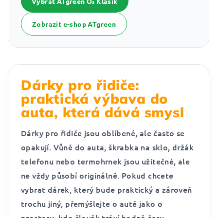
Vybrat ATgreen O₂ Klasik
Zobrazit e-shop ATgreen
Dárky pro řidiče:
praktická výbava do
auta, která dává smysl
Dárky pro řidiče jsou oblíbené, ale často se
opakují. Vůně do auta, škrabka na sklo, držák
telefonu nebo termohrnek jsou užitečné, ale
ne vždy působí originálně. Pokud chcete
vybrat dárek, který bude praktický a zároveň
trochu jiný, přemýšlejte o autě jako o
prostoru, kde člověk tráví hodně času.