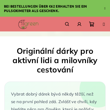
Zum
BEI BESTELLUNGEN ÜBER €62 ERHALTEN SIE EIN
Inhalt
PULSOXIMETER ALS GESCHENK.
springen
Warenk
Suchen
Login
Originální dárky pro
aktivní lidi a milovníky
cestování
Vybrat dobrý dárek bývá někdy těžší, než
se na první pohled zdá. Zvlášť ve chvíli, kdy
hledáte něco pro člověka, který je pořád v