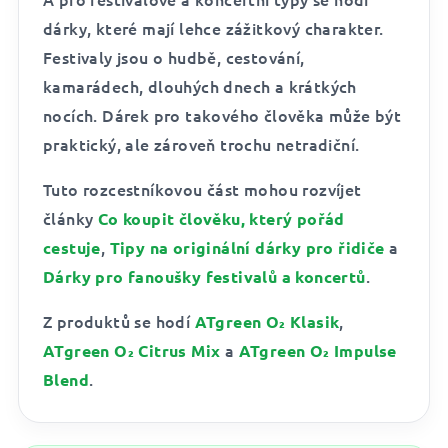
dárky, které mají lehce zážitkový charakter.
Festivaly jsou o hudbě, cestování,
kamarádech, dlouhých dnech a krátkých
nocích. Dárek pro takového člověka může být
praktický, ale zároveň trochu netradiční.
Tuto rozcestníkovou část mohou rozvíjet
články
Co koupit člověku, který pořád
,
a
cestuje
Tipy na originální dárky pro řidiče
.
Dárky pro fanoušky festivalů a koncertů
Z produktů se hodí
,
ATgreen O₂ Klasik
a
ATgreen O₂ Citrus Mix
ATgreen O₂ Impulse
.
Blend