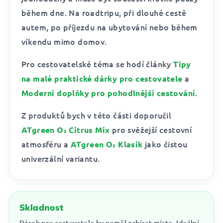
během dne. Na roadtripu, při dlouhé cestě
autem, po příjezdu na ubytování nebo během
víkendu mimo domov.
Pro cestovatelské téma se hodí články
Tipy
a
na malé praktické dárky pro cestovatele
.
Moderní doplňky pro pohodlnější cestování
Z produktů bych v této části doporučil
pro svěžejší cestovní
ATgreen O₂ Citrus Mix
atmosféru a
jako čistou
ATgreen O₂ Klasik
univerzální variantu.
Skladnost
Dárek pro cestovatele by neměl zabírat místo. Ideální