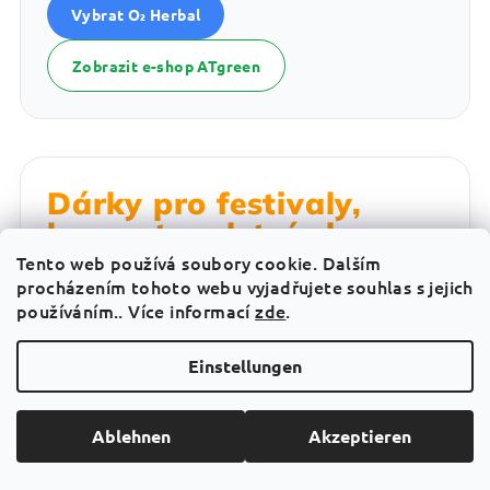
Vybrat O₂ Herbal
Zobrazit e-shop ATgreen
Dárky pro festivaly,
koncerty a letní akce
Tento web používá soubory cookie. Dalším
Festivaly a koncerty mají vlastní atmosféru.
procházením tohoto webu vyjadřujete souhlas s jejich
používáním.. Více informací
zde
.
Hudba, kamarádi, cestování, dlouhé dny,
noční návraty, stanování, fronty, slunce,
Einstellungen
prach, tanec a spousta zážitků. Dárek pro
člověka, který miluje festivaly, by měl být
Ablehnen
Akzeptieren
praktický, lehký a ideálně použitelný přímo na
akci nebo během cesty.