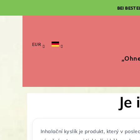
Zum
BEI BEST
Inhalt
springen
EUR
„Ohne
Je 
Inhalační kyslík je produkt, který v posled