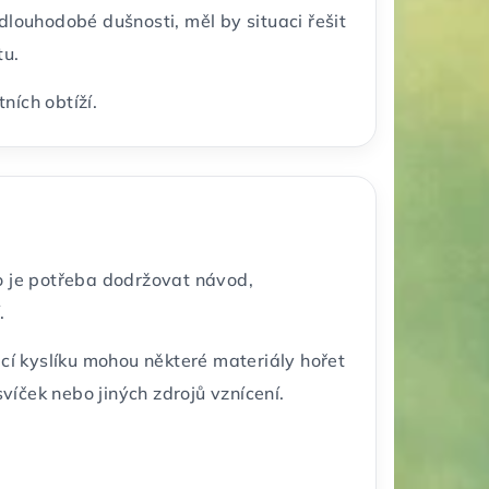
dlouhodobé dušnosti, měl by situaci řešit
tu.
ních obtíží.
to je potřeba dodržovat návod,
.
ací kyslíku mohou některé materiály hořet
svíček nebo jiných zdrojů vznícení.