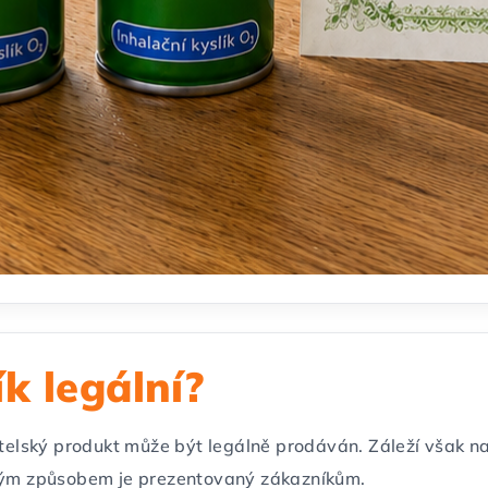
ík legální?
itelský produkt může být legálně prodáván. Záleží však na 
akým způsobem je prezentovaný zákazníkům.