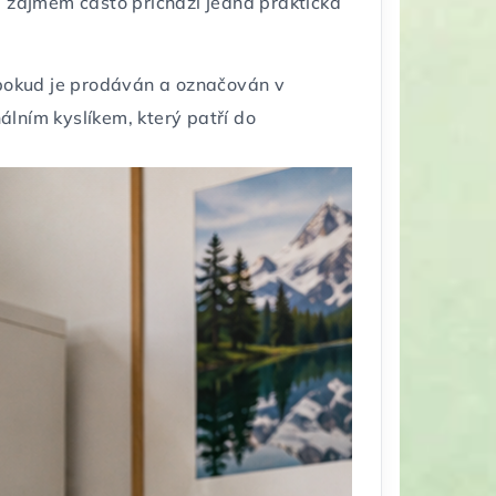
m zájmem často přichází jedna praktická
, pokud je prodáván a označován v
nálním kyslíkem, který patří do