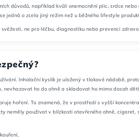
ních důvodů, například kvůli onemocnění plic, srdce nebo 
 jedná o zcela jiný režim než u běžného lifestyle produk
věžesti, ne pro léčbu, diagnostiku nebo prevenci zdravot
bezpečný?
ívání. Inhalační kyslík je uložený v tlakové nádobě, pro
, nevhazovat ho do ohně a skladovat ho mimo dosah dětí
oruje hoření. To znamená, že v prostředí s vyšší koncentr
kty neměly používat v blízkosti otevřeného ohně, cigaret, 
kouření,