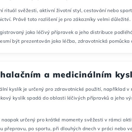
 rituál svěžesti, aktivní životní styl, cestování nebo spo
ctví. Právě toto rozlišení je pro zákazníky velmi důležité.
registrovaný jako léčivý přípravek a jeho distribuce podlé
 nesmí být prezentován jako léčba, zdravotnická pomůcka 
inhalačním a medicinálním kys
inální kyslík je určený pro zdravotnické použití, například
ový kyslík spadá do oblasti léčivých přípravků a jeho výro
je naopak určený pro krátké momenty svěžesti v rámci aktiv
přepravu, po sportu, při dlouhých dnech v práci nebo ve ch