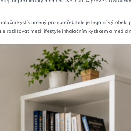
 chtějí dopřát krátký moment svěžesti. A právě s rostoucí
alační kyslík určený pro spotřebitele je legální výrobek
ale rozlišovat mezi lifestyle inhalačním kyslíkem a medici