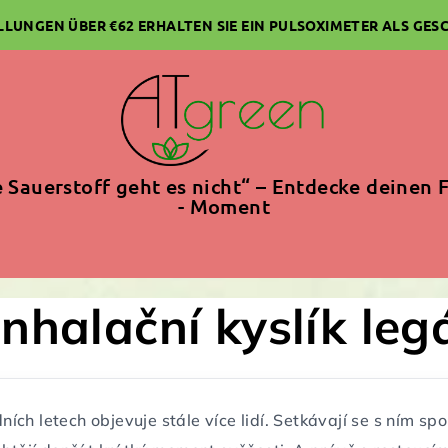
ELLUNGEN ÜBER €62 ERHALTEN SIE EIN PULSOXIMETER ALS GES
 Sauerstoff geht es nicht“ – Entdecke deinen F
- Moment
inhalační kyslík leg
ních letech objevuje stále více lidí. Setkávají se s ním sport