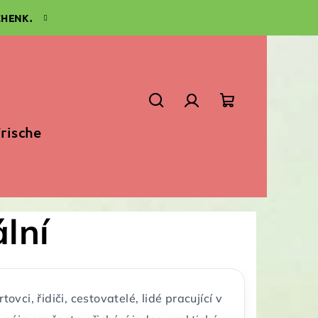
CHENK.
Suchen
Login
Warenkorb
rische
ální
ovci, řidiči, cestovatelé, lidé pracující v