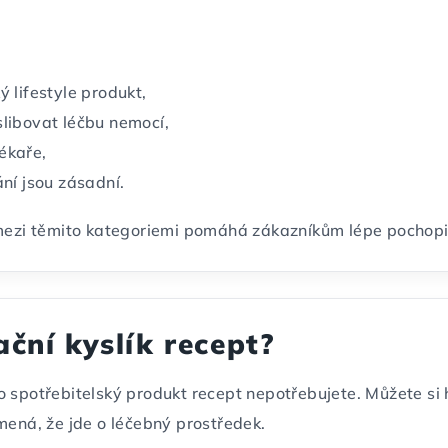
ý lifestyle produkt,
slibovat léčbu nemocí,
lékaře,
ní jsou zásadní.
mezi těmito kategoriemi pomáhá zákazníkům lépe pochopit,
ační kyslík recept?
 spotřebitelský produkt recept nepotřebujete. Můžete si 
mená, že jde o léčebný prostředek.