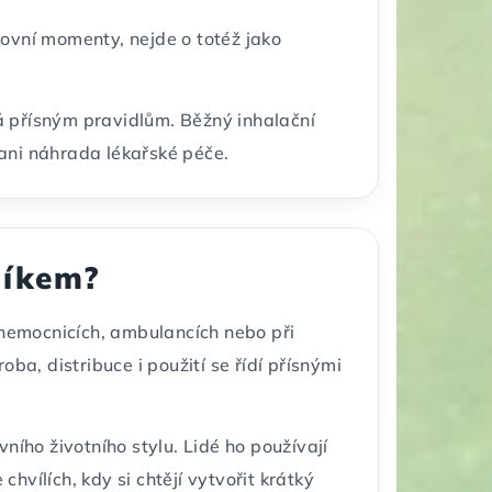
rtovní momenty, nejde o totéž jako
há přísným pravidlům. Běžný inhalační
ani náhrada lékařské péče.
líkem?
 v nemocnicích, ambulancích nebo při
ba, distribuce i použití se řídí přísnými
ního životního stylu. Lidé ho používají
vílích, kdy si chtějí vytvořit krátký