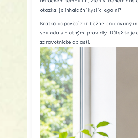
náročném tempu i ti, kteří si během dne
otázka: je inhalační kyslík legální?
Krátká odpověď zní: běžně prodávaný inh
souladu s platnými pravidly. Důležité je 
zdravotnické oblasti.