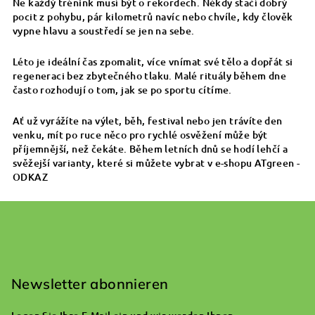
Ne každý trénink musí být o rekordech. Někdy stačí dobrý
pocit z pohybu, pár kilometrů navíc nebo chvíle, kdy člověk
vypne hlavu a soustředí se jen na sebe.
Léto je ideální čas zpomalit, více vnímat své tělo a dopřát si
regeneraci bez zbytečného tlaku. Malé rituály během dne
často rozhodují o tom, jak se po sportu cítíme.
Ať už vyrážíte na výlet, běh, festival nebo jen trávíte den
venku, mít po ruce něco pro rychlé osvěžení může být
příjemnější, než čekáte. Během letních dnů se hodí lehčí a
svěžejší varianty, které si můžete vybrat v e-shopu ATgreen -
ODKAZ
F
u
ß
Newsletter abonnieren
z