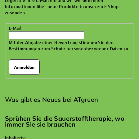
Legen Sie Ihre E-Mail ein und wir werden Ihnen
e
Informationen über neue Produkte in unserem E-Shop
i
zusenden.
l
E-Mail
e
Mit der Abgabe einer Bewertung stimmen Sie den
Bestimmungen zum Schutz personenbezogener Daten zu
.
Anmelden
Was gibt es Neues bei ATgreen
Sprühen Sie die Sauerstofftherapie, wo
immer Sie sie brauchen
Inhalierte...