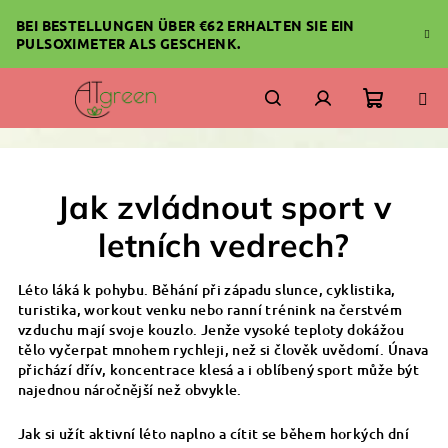
Zum
BEI BESTELLUNGEN ÜBER €62 ERHALTEN SIE EIN
Inhalt
PULSOXIMETER ALS GESCHENK.
springen
Warenk
Suchen
Login
Jak zvládnout sport v
letních vedrech?
Léto láká k pohybu. Běhání při západu slunce, cyklistika,
turistika, workout venku nebo ranní trénink na čerstvém
vzduchu mají svoje kouzlo. Jenže vysoké teploty dokážou
tělo vyčerpat mnohem rychleji, než si člověk uvědomí. Únava
přichází dřív, koncentrace klesá a i oblíbený sport může být
najednou náročnější než obvykle.
Jak si užít aktivní léto naplno a cítit se během horkých dní