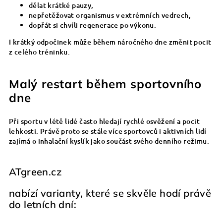
dělat krátké pauzy,
nepřetěžovat organismus v extrémních vedrech,
dopřát si chvíli regenerace po výkonu.
I krátký odpočinek může během náročného dne změnit pocit
z celého tréninku.
Malý restart během sportovního
dne
Při sportu v létě lidé často hledají rychlé osvěžení a pocit
lehkosti. Právě proto se stále více sportovců i aktivních lidí
zajímá o inhalační kyslík jako součást svého denního režimu.
ATgreen.cz
nabízí varianty, které se skvěle hodí právě
do letních dní: