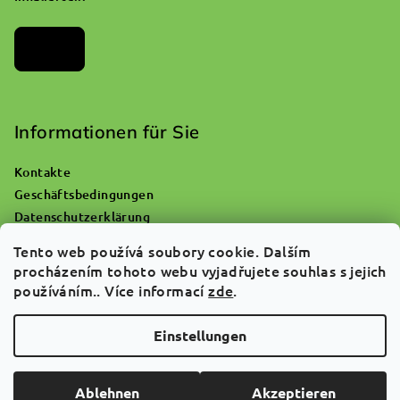
Archiv
Informationen für Sie
Kontakte
Geschäftsbedingungen
Datenschutzerklärung
Wohin mit einer leeren Sauerstoffflasche?
Tento web používá soubory cookie. Dalším
Reklamationen und Warenrückgabe
procházením tohoto webu vyjadřujete souhlas s jejich
Über uns
používáním.. Více informací
zde
.
FAQ
Einstellungen
Copyright 2026
ATGREEN
. Alle Rechte vorbehalten.
Cookie-
Einstellungen ändern
Ablehnen
Akzeptieren