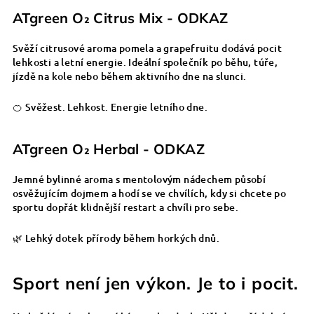
ATgreen O₂ Citrus Mix - ODKAZ
Svěží citrusové aroma pomela a grapefruitu dodává pocit
lehkosti a letní energie. Ideální společník po běhu, túře,
jízdě na kole nebo během aktivního dne na slunci.
🍊 Svěžest. Lehkost. Energie letního dne.
ATgreen O₂ Herbal - ODKAZ
Jemné bylinné aroma s mentolovým nádechem působí
osvěžujícím dojmem a hodí se ve chvílích, kdy si chcete po
sportu dopřát klidnější restart a chvíli pro sebe.
🌿 Lehký dotek přírody během horkých dnů.
Sport není jen výkon. Je to i pocit.