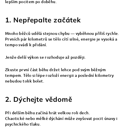
lepším pocitem po doběhu.
1. Nepřepalte začátek
Mnoho běžců udělá stejnou chybu — vyběhnou příliš rychle.
Prvních pár kilometrů se tělo cítí silné, energie je vysoká a
tempo svádí k přidání.
Jenže delší výkon se rozhoduje až později.
Zkuste první část běhu držet lehce pod svým běžným
tempem. Tělo si lépe rozloží energii a poslední kilometry
nebudou tolik bolet.
2. Dýchejte vědomě
Při delším běhu začíná hrát velkou roli dech.
Chaotické nebo mělké dýchání může zvyšovat pocit únavy i
psychického tlaku.