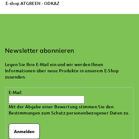
E-shop ATGREEN
- ODKAZ
F
u
ß
Newsletter abonnieren
z
Legen Sie Ihre E-Mail ein und wir werden Ihnen
e
Informationen über neue Produkte in unserem E-Shop
i
zusenden.
l
E-Mail
e
Mit der Abgabe einer Bewertung stimmen Sie den
Bestimmungen zum Schutz personenbezogener Daten zu
.
Anmelden