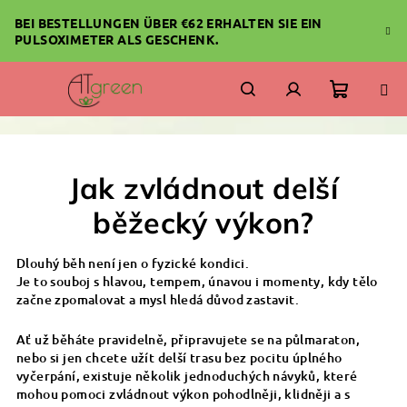
Zum
BEI BESTELLUNGEN ÜBER €62 ERHALTEN SIE EIN
Inhalt
PULSOXIMETER ALS GESCHENK.
springen
Warenk
Suchen
Login
Jak zvládnout delší
běžecký výkon?
Dlouhý běh není jen o fyzické kondici.
Je to souboj s hlavou, tempem, únavou i momenty, kdy tělo
začne zpomalovat a mysl hledá důvod zastavit.
Ať už běháte pravidelně, připravujete se na půlmaraton,
nebo si jen chcete užít delší trasu bez pocitu úplného
vyčerpání, existuje několik jednoduchých návyků, které
mohou pomoci zvládnout výkon pohodlněji, klidněji a s