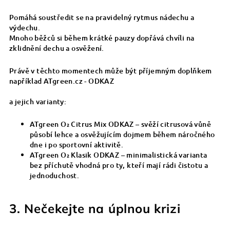
Pomáhá soustředit se na pravidelný rytmus nádechu a
výdechu.
Mnoho běžců si během krátké pauzy dopřává chvíli na
zklidnění dechu a osvěžení.
Právě v těchto momentech může být příjemným doplňkem
například
ATgreen.cz - ODKAZ
a jejich varianty:
ATgreen O₂ Citrus Mix ODKAZ – svěží citrusová vůně
působí lehce a osvěžujícím dojmem během náročného
dne i po sportovní aktivitě.
ATgreen O₂ Klasik ODKAZ – minimalistická varianta
bez příchutě vhodná pro ty, kteří mají rádi čistotu a
jednoduchost.
3. Nečekejte na úplnou krizi