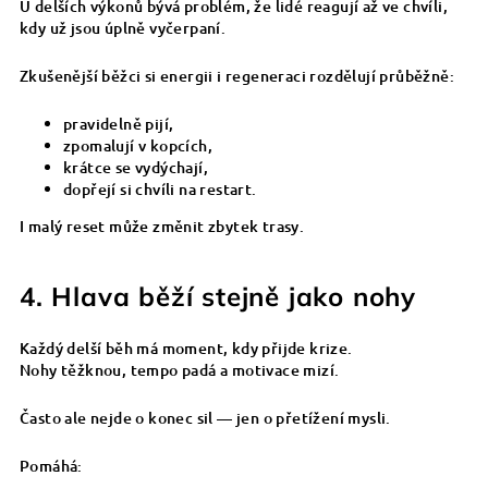
U delších výkonů bývá problém, že lidé reagují až ve chvíli,
kdy už jsou úplně vyčerpaní.
Zkušenější běžci si energii i regeneraci rozdělují průběžně:
pravidelně pijí,
zpomalují v kopcích,
krátce se vydýchají,
dopřejí si chvíli na restart.
I malý reset může změnit zbytek trasy.
4. Hlava běží stejně jako nohy
Každý delší běh má moment, kdy přijde krize.
Nohy těžknou, tempo padá a motivace mizí.
Často ale nejde o konec sil — jen o přetížení mysli.
Pomáhá: