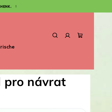
CHENK.
Suchen
Login
Warenkorb
rische
l pro návrat