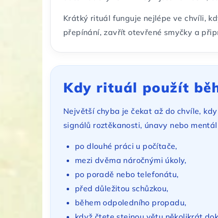
Krátký rituál funguje nejlépe ve chvíli, k
přepínání, zavřít otevřené smyčky a připr
Kdy rituál použít b
Největší chyba je čekat až do chvíle, kdy
signálů roztěkanosti, únavy nebo mentá
po dlouhé práci u počítače,
mezi dvěma náročnými úkoly,
po poradě nebo telefonátu,
před důležitou schůzkou,
během odpoledního propadu,
když čtete stejnou větu několikrát dok