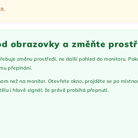
it.
od obrazovky a změňte prostř
třebuje změnu prostředí, ne další pohled do monitoru. Pok
mu přepínání.
nam než na monitor. Otevřete okno, projděte se po místnos
tělu i hlavě signál, že právě probíhá přepnutí.