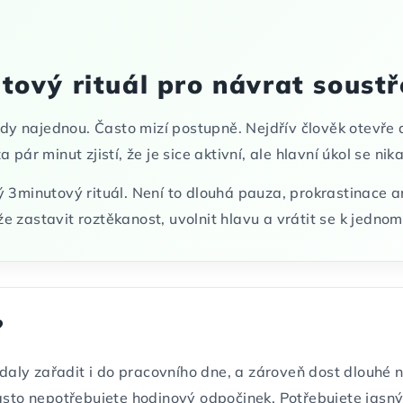
utový rituál pro návrat soust
 najednou. Často mizí postupně. Nejdřív člověk otevře d
pár minut zjistí, že je sice aktivní, ale hlavní úkol se ni
3minutový rituál. Není to dlouhá pauza, prokrastinace ani
 zastavit roztěkanost, uvolnit hlavu a vrátit se k jedno
?
e daly zařadit i do pracovního dne, a zároveň dost dlouhé 
asto nepotřebujete hodinový odpočinek. Potřebujete jasný