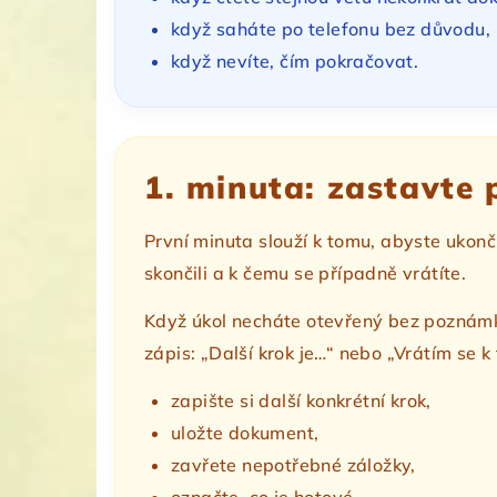
když saháte po telefonu bez důvodu,
když nevíte, čím pokračovat.
1. minuta: zastavte 
První minuta slouží k tomu, abyste ukonč
skončili a k čemu se případně vrátíte.
Když úkol necháte otevřený bez poznámky
zápis: „Další krok je…“ nebo „Vrátím se 
zapište si další konkrétní krok,
uložte dokument,
zavřete nepotřebné záložky,
označte, co je hotové,