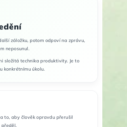
ředění
alší záložku, potom odpoví na zprávu,
kam neposunul.
 složitá technika produktivity. Je to
mu konkrétnímu úkolu.
na to, aby člověk opravdu přerušil
 předěl.