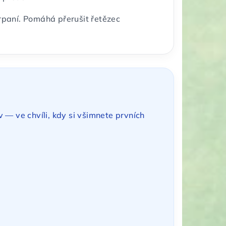
čerpaní. Pomáhá přerušit řetězec
v — ve chvíli, kdy si všimnete prvních