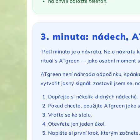
na chvíli odložte telefon.
3. minuta: nádech, 
Třetí minuta je o návratu. Ne o návratu
rituál s ATgreen — jako osobní moment
ATgreen není náhrada odpočinku, spánku 
vytvořit jasný signál: zastavil jsem se,
Dopřejte si několik klidných nádechů.
Pokud chcete, použijte ATgreen jako s
Vraťte se ke stolu.
Otevřete jen jeden úkol.
Napište si první krok, kterým začnete