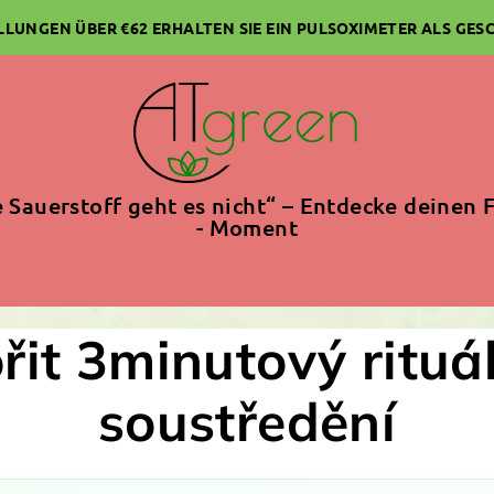
ELLUNGEN ÜBER €62 ERHALTEN SIE EIN PULSOXIMETER ALS GES
 Sauerstoff geht es nicht“ – Entdecke deinen F
- Moment
ořit 3minutový rituá
soustředění