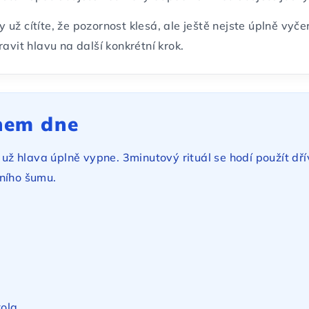
dy už cítíte, že pozornost klesá, ale ještě nejste úplně vy
avit hlavu na další konkrétní krok.
ěhem dne
 už hlava úplně vypne. 3minutový rituál se hodí použít dří
lního šumu.
ola,