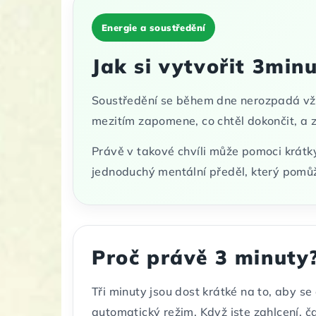
Energie a soustředění
Jak si vytvořit 3min
Soustředění se během dne nerozpadá vždy
mezitím zapomene, co chtěl dokončit, a za 
Právě v takové chvíli může pomoci krátký 
jednoduchý mentální předěl, který pomůže
Proč právě 3 minuty
Tři minuty jsou dost krátké na to, aby s
automatický režim. Když jste zahlcení, č