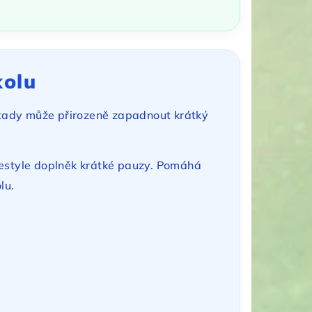
kolu
ě tady může přirozeně zapadnout krátký
festyle doplněk krátké pauzy. Pomáhá
lu.