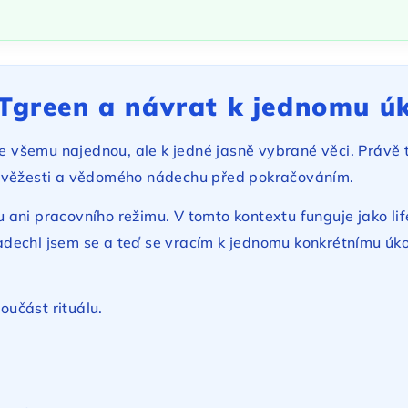
ATgreen a návrat k jednomu ú
 ke všemu najednou, ale k jedné jasně vybrané věci. Práv
 svěžesti a vědomého nádechu před pokračováním.
ani pracovního režimu. V tomto kontextu funguje jako li
 nadechl jsem se a teď se vracím k jednomu konkrétnímu úko
oučást rituálu.
.